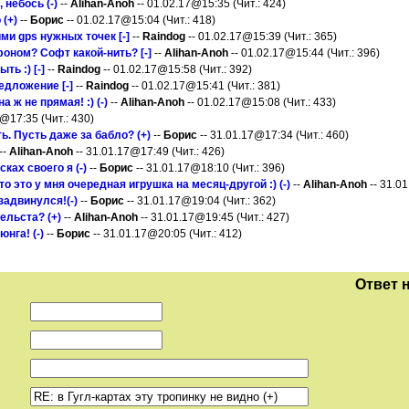
, небось (-)
--
Alihan-Anoh
-- 01.02.17@15:35 (Чит.: 424)
 (+)
--
Борис
-- 01.02.17@15:04 (Чит.: 418)
и gps нужных точек [-]
--
Raindog
-- 01.02.17@15:39 (Чит.: 365)
оном? Софт какой-нить? [-]
--
Alihan-Anoh
-- 01.02.17@15:44 (Чит.: 396)
ть :) [-]
--
Raindog
-- 01.02.17@15:58 (Чит.: 392)
едложение [-]
--
Raindog
-- 01.02.17@15:41 (Чит.: 381)
а ж не прямая! :) (-)
--
Alihan-Anoh
-- 01.02.17@15:08 (Чит.: 433)
@17:35 (Чит.: 430)
. Пусть даже за бабло? (+)
--
Борис
-- 31.01.17@17:34 (Чит.: 460)
--
Alihan-Anoh
-- 31.01.17@17:49 (Чит.: 426)
ках своего я (-)
--
Борис
-- 31.01.17@18:10 (Чит.: 396)
то это у мня очередная игрушка на месяц-другой :) (-)
--
Alihan-Anoh
-- 31.01
задвинулся!(-)
--
Борис
-- 31.01.17@19:04 (Чит.: 362)
ельста? (+)
--
Alihan-Anoh
-- 31.01.17@19:45 (Чит.: 427)
юнга! (-)
--
Борис
-- 31.01.17@20:05 (Чит.: 412)
Ответ 