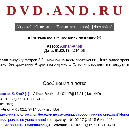
D V D . A N D . R U
[Индекс]
[Ответить]
[Посмотреть ветку]
[Настройки]
в Гугл-картах эту тропинку не видно (+)
Автор:
Alihan-Anoh
Дата: 01.02.17, @14:58
лали вырубку метров 3-5 шириной на всем протяжении. Ниже видео тропы
но, без дрожаний. А для этого нужно GPS точки расставить и загрузить
Сообщения в ветке
же за бабло? (+)
--
Alihan-Anoh
-- 31.01.17@17:31 (Чит.: 449)
 31.01.17@22:10 (Чит.: 418)
ит.: 392)
an-Anoh
-- 01.02.17@14:58 (Чит.: 435)
камейки гне сломаны, беседки не сожжены, скворечники не спи...ны? Непор
построили. не успели еще! (-)
--
qwerty
-- 01.02.17@15:15 (Чит.: 442)
млей сровнять. Обленились(-)
--
vovman
-- 01.02.17@15:21 (Чит.: 428)