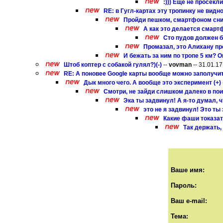
:))) Еще не просекли
RE: в Гугл-картах эту тропинку не видно
Пройди пешком, смартфоном сним
А как это делается смартф
Сто пудов должен бы
Промазал, это Алихану пр
И бежать за ним по тропе 5 км? Он
Штоб коптер с собакой гулял?)(-)
--
vovman
-- 31.01.17
RE: А поновее Google карты вообще можно заполучить
Дык много чего. А вообще это эксперимент (+)
Смотри, не зайди слишком далеко в поис
Эка ты задвинул! А я-то думал, ч
это не я задвинул! Это ты 
Какие фаши токазат
Так держать, 
Ваше имя:
Пароль:
Ваш e-mail:
Тема: