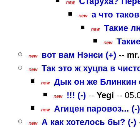
Старуха? Пере
а что тако
Такие л
Такие
вот вам Нэнси (+)
--
mr
Так это ж хуцпа в чист
Дык он же Блинкин с
!!! (-)
--
Yegi
-- 05.
Агицен паровоз... (-)
А как хотелось бы? (-)