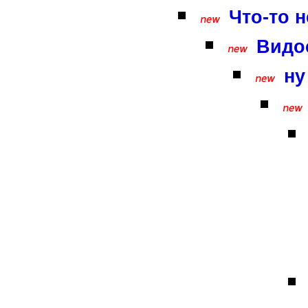
Что-то н
Видос
ну