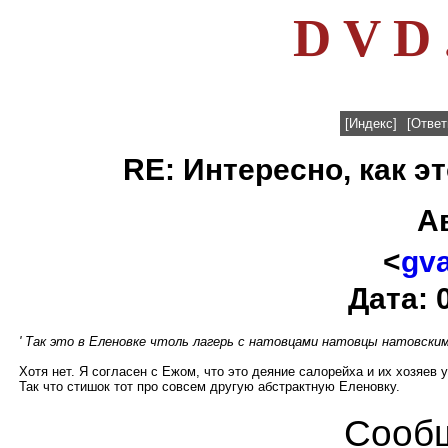
D V D 
[Индекс]
[Ответ
RE: Интересно, как э
А
<
gv
Дата: 
' Так это в Еленовке чтоль лагерь с натовцами натовцы натовским
Хотя нет. Я согласен с Ежом, что это деяние салорейха и их хозяев 
Так что стишок тот про совсем другую абстрактную Еленовку.
Сообщ