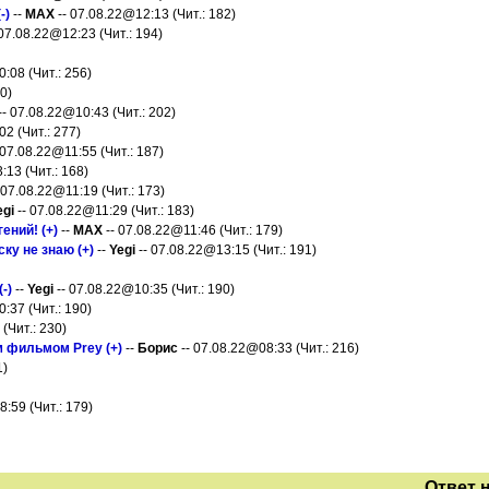
-)
--
MAX
-- 07.08.22@12:13 (Чит.: 182)
 07.08.22@12:23 (Чит.: 194)
:08 (Чит.: 256)
0)
-- 07.08.22@10:43 (Чит.: 202)
02 (Чит.: 277)
 07.08.22@11:55 (Чит.: 187)
:13 (Чит.: 168)
 07.08.22@11:19 (Чит.: 173)
egi
-- 07.08.22@11:29 (Чит.: 183)
ений! (+)
--
MAX
-- 07.08.22@11:46 (Чит.: 179)
ку не знаю (+)
--
Yegi
-- 07.08.22@13:15 (Чит.: 191)
-)
--
Yegi
-- 07.08.22@10:35 (Чит.: 190)
:37 (Чит.: 190)
(Чит.: 230)
 фильмом Prey (+)
--
Борис
-- 07.08.22@08:33 (Чит.: 216)
1)
:59 (Чит.: 179)
Ответ 