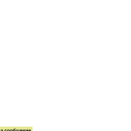
на сообщение