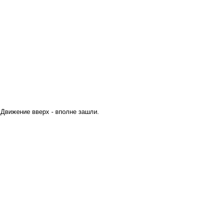
и Движение вверх - вполне зашли.