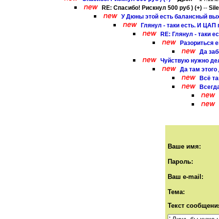
RE: Спасибо! Рискнул 500 руб ) (+)
--
Sil
У Дюны этой есть балансный вых
Глянул - таки есть. И ЦАП
RE: Глянул - таки е
Разориться ещ
Да заб
Чуйствую нужно дел
Да там этого д
Всё та
Всегда
Ваше имя:
Пароль:
Ваш e-mail:
Тема:
Текст сообщени