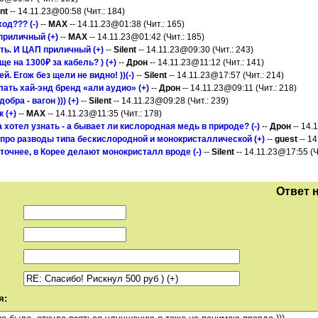
ent
-- 14.11.23@00:58 (Чит.: 184)
од??? (-)
--
MAX
-- 14.11.23@01:38 (Чит.: 165)
 приличный (+)
--
MAX
-- 14.11.23@01:42 (Чит.: 185)
сть. И ЦАП приличный (+)
--
Silent
-- 14.11.23@09:30 (Чит.: 243)
е на 1300₽ за кабель? ) (+)
--
Дрон
-- 14.11.23@11:12 (Чит.: 141)
ей. Егож без щели не видно! ))(-)
--
Silent
-- 14.11.23@17:57 (Чит.: 214)
ать хай-энд бренд «али аудио» (+)
--
Дрон
-- 14.11.23@09:11 (Чит.: 218)
обра - вагон ))) (+)
--
Silent
-- 14.11.23@09:28 (Чит.: 239)
к (+)
--
MAX
-- 14.11.23@11:35 (Чит.: 178)
 хотел узнать - а бывает ли кислородная медь в природе? (-)
--
Дрон
-- 14.
про разводы типа бескислородной и монокристаллической (+)
--
guest
-- 14
точнее, в Корее делают монокристалл вроде (-)
--
Silent
-- 14.11.23@17:55 (Ч
Ответ 
я: