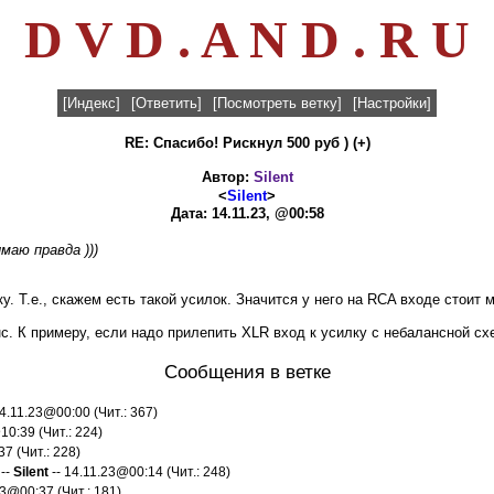
D V D . A N D . R U
[Индекс]
[Ответить]
[Посмотреть ветку]
[Настройки]
RE: Спасибо! Рискнул 500 руб ) (+)
Автор:
Silent
<
Silent
>
Дата: 14.11.23, @00:58
маю правда )))
. Т.е., скажем есть такой усилок. Значится у него на RCA входе стоит
с. К примеру, если надо прилепить XLR вход к усилку с небалансной сх
Сообщения в ветке
14.11.23@00:00 (Чит.: 367)
10:39 (Чит.: 224)
7 (Чит.: 228)
--
Silent
-- 14.11.23@00:14 (Чит.: 248)
23@00:37 (Чит.: 181)