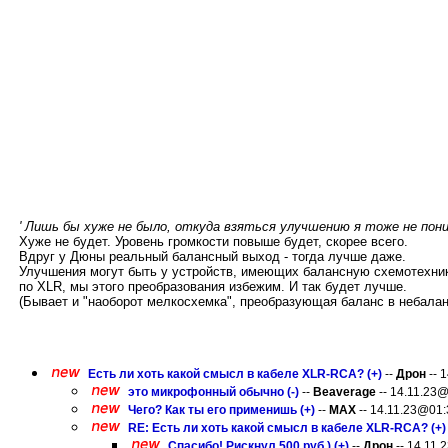
' Лишь бы хуже не было, откуда взяться улучшению я тоже не пони
Хуже не будет. Уровень громкости повыше будет, скорее всего.
Вдруг у Дюны реальный балансный выход - тогда лучше даже.
Улучшения могут быть у устройств, имеющих балансную схемотехнику
по XLR, мы этого преобразования избежим. И так будет лучше.
(Бывает и "наоборот мелкосхемка", преобразующая баланс в небалан
Есть ли хоть какой смысл в кабеле XLR-RCA? (+)
--
Дрон
-- 
это микрофонный обычно (-)
--
Beaverage
-- 14.11.23@
Чего? Как ты его применишь (+)
--
MAX
-- 14.11.23@01:3
RE: Есть ли хоть какой смысл в кабеле XLR-RCA? (+)
Спасибо! Рискнул 500 руб ) (+)
--
Дрон
-- 14.11.