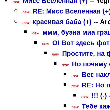
Мисс Вселенная (+)
--
Yegi
RE: Мисс Вселенная (+
красивая баба (+)
--
Ar
ммм, буэна миа грац
О! Вот здесь фот
Простите, на ф
Но почему 
Вес накл
RE: Но 
!!! (-)
Тебе каж