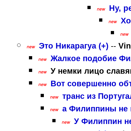
Ну, р
Хо
Это Никарагуа (+)
--
Vi
Жалкое подобие Фи
У немки лицо славян
Вот совершенно объ
транс из Португа
а Филиппины не п
У Филиппин не