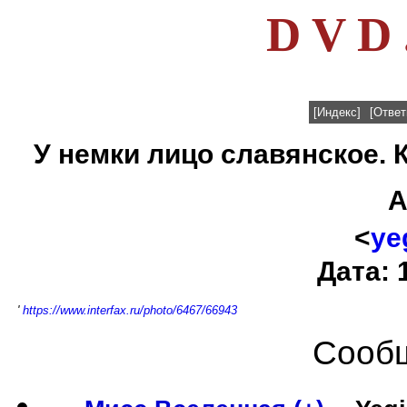
D V D 
[Индекс]
[Ответ
У немки лицо славянское. К
А
<
ye
Дата: 
'
https://www.interfax.ru/photo/6467/66943
Сообщ