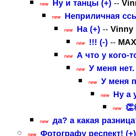
Ну и танцы (+)
--
Vin
Неприличная ссы
На (+)
--
Vinny
!!! (-)
--
MA
А что у кого-то
У меня нет.
У меня п
Ну а 
👏
да? а какая разница? 
Фотографу респект! (+)