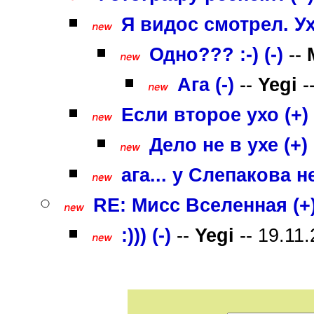
Я видос смотрел. Ухо
Одно??? :-) (-)
--
Ага (-)
--
Yegi
-
Если второе ухо (+)
Дело не в ухе (+)
ага... у Слепакова н
RE: Мисс Вселенная (+
:))) (-)
--
Yegi
-- 19.11