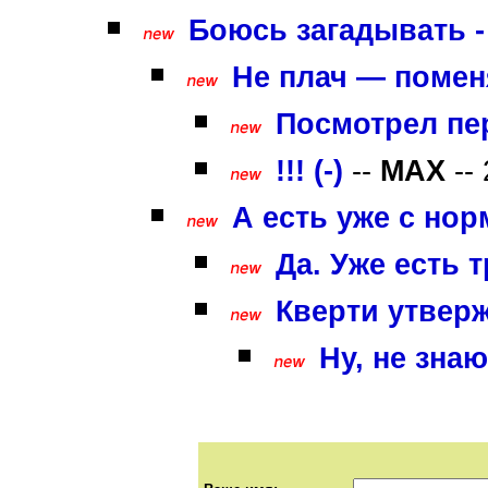
Боюсь загадывать - 
Не плач — поменя
Посмотрел пер
!!! (-)
--
MAX
-- 
А есть уже с но
Да. Уже есть 
Кверти утверж
Ну, не знаю