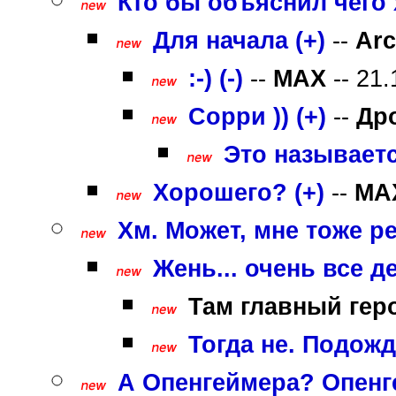
Кто бы объяснил чего 
Для начала (+)
--
Arc
:-) (-)
--
MAX
-- 21.
Сорри )) (+)
--
Др
Это называетс
Хорошего? (+)
--
MA
Хм. Может, мне тоже ре
Жень... очень все д
Там главный геро
Тогда не. Подожд
А Опенгеймера? Опенг