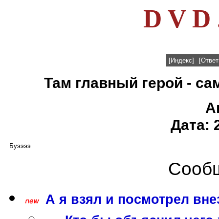
D V D 
[Индекс]
[Ответ
Там главный герой - сам
А
Дата: 
Буээээ
Сообщ
А я взял и посмотрел вне