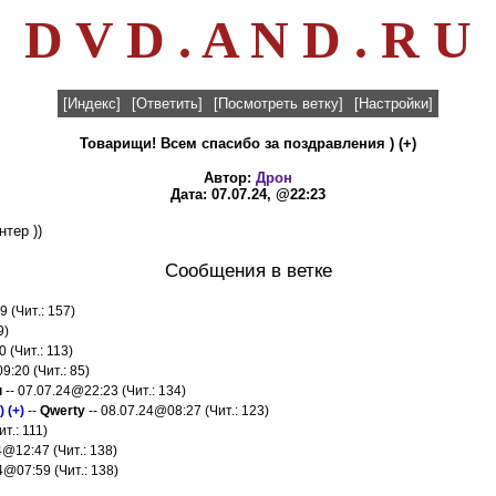
D V D . A N D . R U
[Индекс]
[Ответить]
[Посмотреть ветку]
[Настройки]
Товарищи! Всем спасибо за поздравления ) (+)
Автор:
Дрон
Дата: 07.07.24, @22:23
тер ))
Сообщения в ветке
 (Чит.: 157)
9)
 (Чит.: 113)
9:20 (Чит.: 85)
н
-- 07.07.24@22:23 (Чит.: 134)
 (+)
--
Qwerty
-- 08.07.24@08:27 (Чит.: 123)
т.: 111)
4@12:47 (Чит.: 138)
4@07:59 (Чит.: 138)