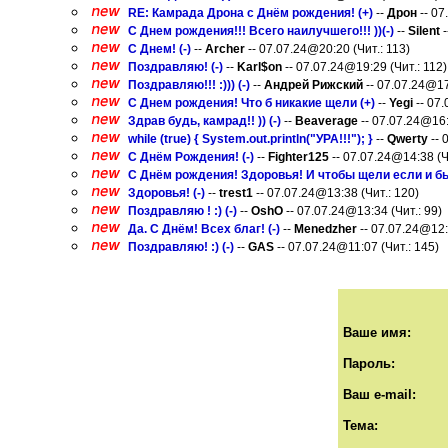
RE: Камрада Дрона с Днём рождения! (+)
--
Дрон
-- 07
С Днем рождения!!! Всего наилучшего!!! ))(-)
--
Silent
-
С Днем! (-)
--
Archer
-- 07.07.24@20:20 (Чит.: 113)
Поздравляю! (-)
--
Karl$on
-- 07.07.24@19:29 (Чит.: 112)
Поздравляю!!! :))) (-)
--
Андрей Рижский
-- 07.07.24@17
С Днем рождения! Что б никакие щели (+)
--
Yegi
-- 07.
Здрав будь, камрад!! )) (-)
--
Beaverage
-- 07.07.24@16:
while (true) { System.out.println("УРА!!!"); }
--
Qwerty
-- 
С Днём Рождения! (-)
--
Fighter125
-- 07.07.24@14:38 (Ч
С Днём рождения! Здоровья! И чтобы щели если и был
Здоровья! (-)
--
trest1
-- 07.07.24@13:38 (Чит.: 120)
Поздравляю ! :) (-)
--
OshO
-- 07.07.24@13:34 (Чит.: 99)
Да. С Днём! Всех благ! (-)
--
Menedzher
-- 07.07.24@12:
Поздравляю! :) (-)
--
GAS
-- 07.07.24@11:07 (Чит.: 145)
Ваше имя:
Пароль:
Ваш e-mail:
Тема: