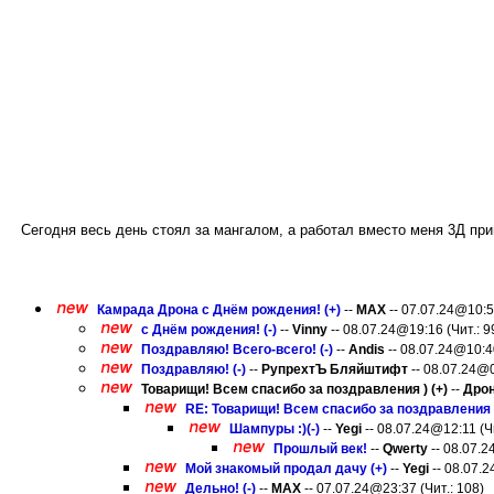
Сегодня весь день стоял за мангалом, а работал вместо меня 3Д прин
Камрада Дрона с Днём рождения! (+)
--
MAX
-- 07.07.24@10:59
с Днём рождения! (-)
--
Vinny
-- 08.07.24@19:16 (Чит.: 9
Поздравляю! Всего-всего! (-)
--
Andis
-- 08.07.24@10:40
Поздравляю! (-)
--
РупрехтЪ Бляйштифт
-- 08.07.24@0
Товарищи! Всем спасибо за поздравления ) (+)
--
Дро
RE: Товарищи! Всем спасибо за поздравления )
Шампуры :)(-)
--
Yegi
-- 08.07.24@12:11 (Чи
Прошлый век!
--
Qwerty
-- 08.07.2
Мой знакомый продал дачу (+)
--
Yegi
-- 08.07.2
Дельно! (-)
--
MAX
-- 07.07.24@23:37 (Чит.: 108)