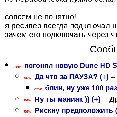
совсем не понятно!
я ресивер всегда подключал н
зачем его подключать через чт
Сообщ
погонял новую Dune HD S
Да что за ПАУЗА? (+)
-
блин, ну уже 100 ра
Ну ты маниак )) (+)
--
Д
Рискну предположить (