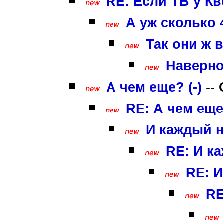
RE: Если ТВ у Кв
А уж сколько 4
Так они ж в
Наверное
А чем еще? (-)
--
RE: А чем еще
И каждый н
RE: И к
RE: И
RE