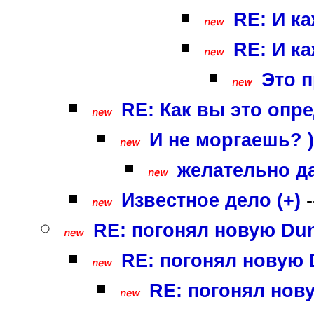
RE: И к
RE: И к
Это п
RE: Как вы это опре
И не моргаешь? ))
желательно да
Известное дело (+)
-
RE: погонял новую Du
RE: погонял новую 
RE: погонял нов