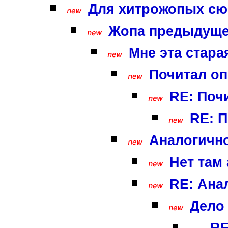
Для хитрожопых сюр
Жопа предыдущег
Мне эта старая
Почитал оп
RE: Почи
RE: П
Аналогично
Нет там
RE: Ана
Дело 
RE