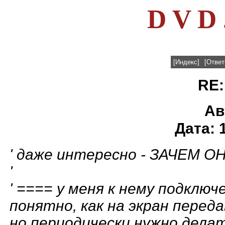
D V D 
[Индекс]
[Ответ
RE:
Ав
Дата: 
' даже интересно - ЗАЧЕМ ОН
'
' ==== у меня к нему подключ
понятно, как на экран перед
но периодически нужно делат