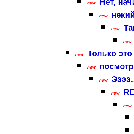
Нет, нач
неки
Та
Только это 
посмотр
Ээээ.
RE