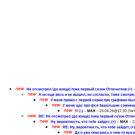
Не отсмотрел (до конца) пока первый сезон Отпечатков (+)
-
А он ещё весь и не вышел, но согласен, тоже смотрю 
У меня прямо с первой серии про графиню был
У меня щас про фсё бааальшие сомнени
!!! (-)
--
MAX
-- 24.04.26@12:30 (Чит.
RE: Не отсмотрел (до конца) пока первый сезон Отпеч
Ну, вероятность, что тебе зайдет, (+)
--
MAX
-- 2
RE: Ну, вероятность, что тебе зайдет, (+)
Да я уже опасаюсь о чем-то выск