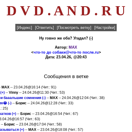
D V D . A N D . R U
[Индекс]
[Ответить]
[Посмотреть ветку]
[Настройки]
Ну говно же оба? Угадал? (-)
Автор:
MAX
<
что-то до собаки@что-то после.ru
>
Дата: 23.04.26, @20:43
Сообщения в ветке
-
MAX
-- 23.04.26@16:14 (Чит.: 91)
(+)
--
Vinny
-- 24.04.26@11:30 (Чит.: 53)
и бааальшие сомнения (-)
--
MAX
-- 24.04.26@12:04 (Чит.: 38)
я😂 (-)
--
Борис
-- 24.04.26@12:28 (Чит.: 33)
: 25)
атков (+)
--
Борис
-- 23.04.26@16:54 (Чит.: 67)
3.04.26@16:57 (Чит.: 63)
--
Борис
-- 23.04.26@17:04 (Чит.: 58)
азываться (+)
--
MAX
-- 23.04.26@18:08 (Чит.: 57)