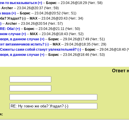
ем-то высказываться (+)
--
Борис
-- 23.04.26@18:29 (Чит.: 58)
-
Archer
-- 23.04.26@20:37 (Чит.: 59)
 ваша (+)
--
Борис
-- 23.04.26@20:52 (Чит.: 51)
ба? Угадал? (-)
--
MAX
-- 23.04.26@20:43 (Чит.: 34)
)
--
Archer
-- 23.04.26@20:54 (Чит.: 57)
RE: Оба! (+)
--
Борис
-- 23.04.26@21:11 (Чит.: 50)
нном случае (+)
--
MAX
-- 23.04.26@18:43 (Чит.: 52)
оворя, в данном случае (+)
--
Борис
-- 29.04.26@17:49 (Чит.: 51)
Может витаминчиков испить? (-)
--
MAX
-- 29.04.26@18:35 (Чит.: 29)
Сюжеты сами собой станут увлекательней? (-)
--
Борис
-- 29.04.26@18:40 (Ч
оворя, в данном случае (+)
--
Борис
-- 23.04.26@18:46 (Чит.: 53)
Ответ 
я: