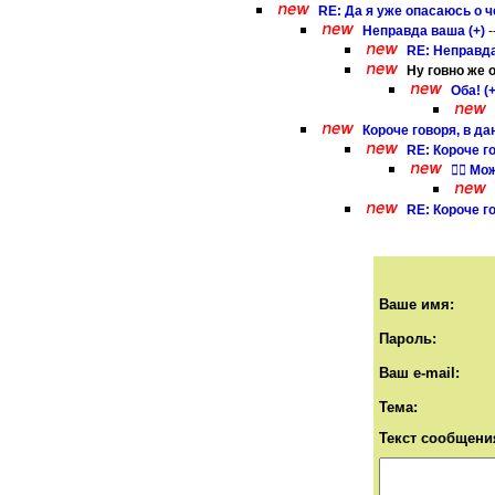
RE: Да я уже опасаюсь о ч
Неправда ваша (+)
-
RE: Неправда
Ну говно же о
Оба! (+
Короче говоря, в да
RE: Короче г
🤷‍♂️ 
RE: Короче г
Ваше имя:
Пароль:
Ваш e-mail:
Тема:
Текст сообщени