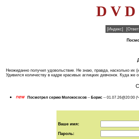
D V D 
[Индекс]
[Ответ
Посмо
Неожиданно получил удовольствие. Не знаю, правда, насколько их (и
Удивился количеству в кадре красивых аглицких девчонок. Куда же 
С
Посмотрел серию Молокососов
--
Борис
-- 01.07.26@20:00 (Ч
Ваше имя:
Пароль: