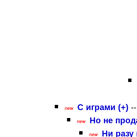
С играми (+)
-
Но не прода
Ни разу 