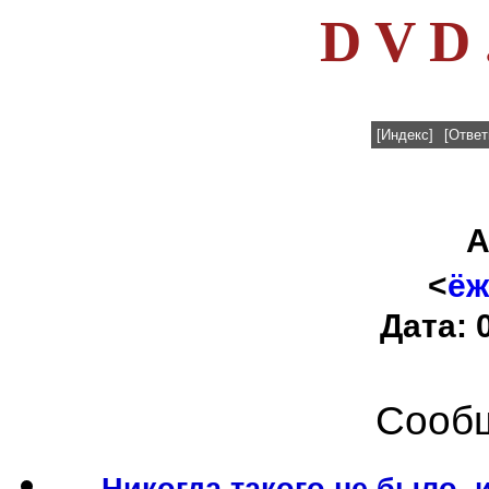
D V D 
[Индекс]
[Ответ
А
<
ёж
Дата: 
Сообщ
Никогда такого не было, 