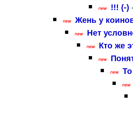
!!! (-)
Жень у коинов
Нет условн
Кто же э
Понят
То