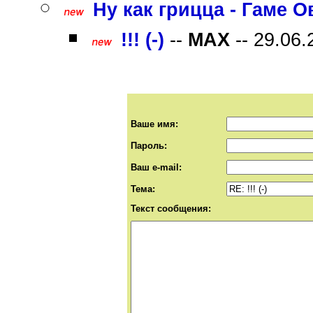
Ну как грицца - Гаме Ов
!!! (-)
--
MAX
-- 29.06.
Ваше имя:
Пароль:
Ваш e-mail:
Тема:
Текст сообщения: