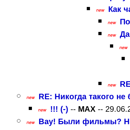
Как ч
По
Да
RE
RE: Никогда такого не
!!! (-)
--
MAX
-- 29.06.
Вау! Были фильмы? Не