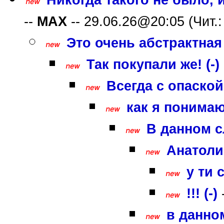
--
MAX
-- 29.06.26@20:05 (Чит.:
Это очень абстрактная и
Так покупали же! (-)
Всегда с опаско
как я понимаю
В данном с
Анатоли
у ти с
!!! (-)
в данном