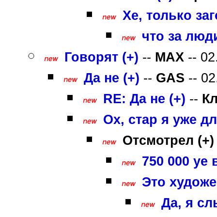
Хе, только заг
что за люди .
Говорят (+)
--
MAX
-- 02
Да не (+)
--
GAS
-- 02
RE: Да не (+)
--
К
Ох, стар я уже дл
Отсмотрел (+)
750 000 уе 
Это художе
Да, я сл