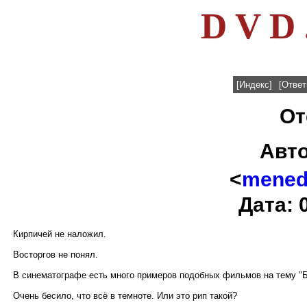
D V D 
[Индекс]
[Ответ
От
Авт
<
menedz
Дата: 
Кирпичей не наложил.
Восторгов не понял.
В синематографе есть много примеров подобных фильмов на тему "Б
Очень бесило, что всё в темноте. Или это рип такой?