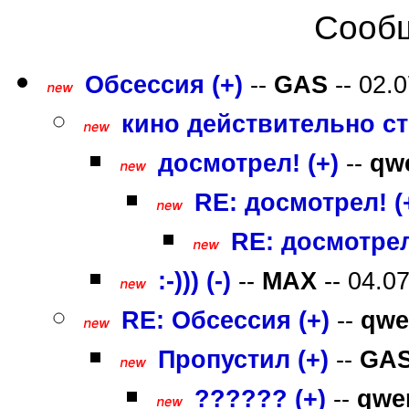
Сообщ
Обсессия (+)
--
GAS
-- 02.
кино действительно ст
досмотрел! (+)
--
qw
RE: досмотрел! (
RE: досмотрел
:-))) (-)
--
MAX
-- 04.0
RE: Обсессия (+)
--
qwe
Пропустил (+)
--
GA
?????? (+)
--
qwe