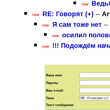
Ведьм
RE: Говорят (+)
--
Ar
Я сам тоже нет
--
осилил полови
!!! Подождём нач
Ваше имя:
Пароль:
Ваш e-mail:
Тема:
Текст сообщения: