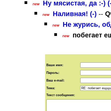
Ну мясистая, да :-) (
Наливная! (-)
--
Q
Не журись, обд
побегает ещ
Ваше имя:
Пароль:
Ваш e-mail:
Тема:
Текст сообщения: