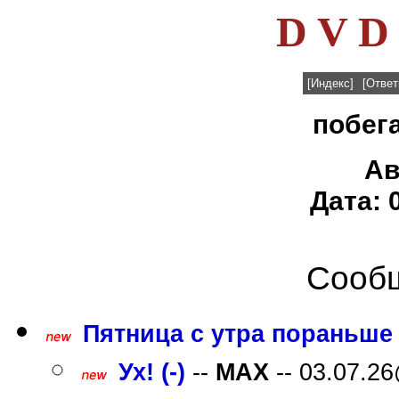
D V D 
[Индекс]
[Ответ
побега
Ав
Дата: 
Сообщ
Пятница с утра пораньше 
Ух! (-)
--
MAX
-- 03.07.26