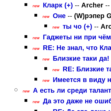
Кларк (+)
--
Archer
--
Оне
--
(W)рэпер 
ты чо (+)
--
Ar
Гаджеты ни при чём 
RE: Не знал, что Кл
Близкие таки да!
RE: Близкие т
Имеется в виду н
А есть ли среди талан
Да это даже не ошибк