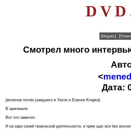
D V D 
[Индекс]
[Ответ
Смотрел много интервью
Авт
<
menedz
Дата: 
(включая потом ушедшего в Yazoo и Еrasure Кларка).
В оригинале.
Вот что заметил.
И на заре своей творческой деятельности, и прям щас все без исключе