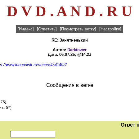
D V D . A N D . R U
[Индекс]
[Ответить]
[Посмотреть ветку]
[Настройки]
RE: Занятненький
Автор:
Darktower
Дата: 06.07.26, @14:23
ps://www.kinopoisk.ru/series/4541492/
Сообщения в ветке
 75)
т.: 57)
Ответ 