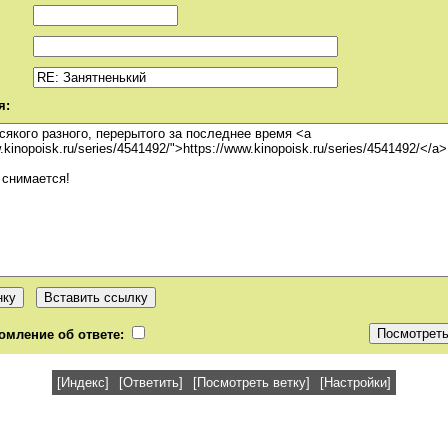
я:
омление об ответе:
[Индекс]
[Ответить]
[Посмотреть ветку]
[Настройки]