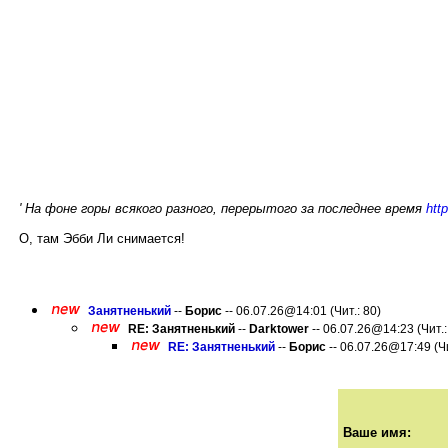
' На фоне горы всякого разного, перерытого за последнее время
htt
О, там Эбби Ли снимается!
Занятненький
--
Борис
-- 06.07.26@14:01 (Чит.: 80)
RE: Занятненький
--
Darktower
-- 06.07.26@14:23 (Чит.:
RE: Занятненький
--
Борис
-- 06.07.26@17:49 (Чи
Ваше имя: