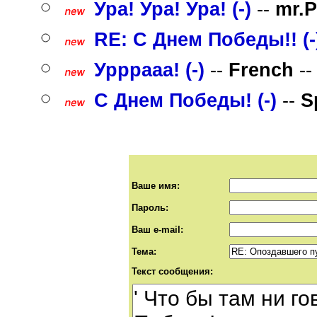
Ура! Ура! Ура! (-)
--
mr.
RE: С Днем Победы!! (-
Урррааа! (-)
--
French
--
С Днем Победы! (-)
--
S
Ваше имя:
Пароль:
Ваш e-mail:
Тема:
Текст сообщения: