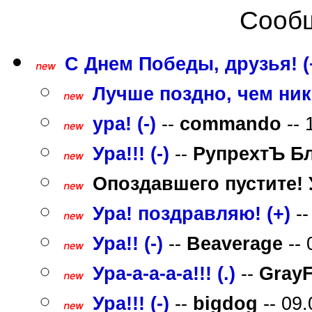
Сообщ
С Днем Победы, друзья! (
Лучше поздно, чем никог
ура! (-)
--
commando
-- 
Ура!!! (-)
--
РупрехтЪ Б
Опоздавшего пустите! У
Ура! поздравляю! (+)
-
Ура!! (-)
--
Beaverage
-- 
Ура-а-а-а-а!!! (.)
--
Gray
Ура!!! (-)
--
bigdog
-- 09.