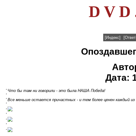
D V D 
[Индекс]
[Ответ
Опоздавшего
Авто
Дата: 
' Что бы там ни говорили - это была НАША Победа!
'
' Все меньше остается причастных - и тем более ценен каждый из 
'
'
'
'
'
'