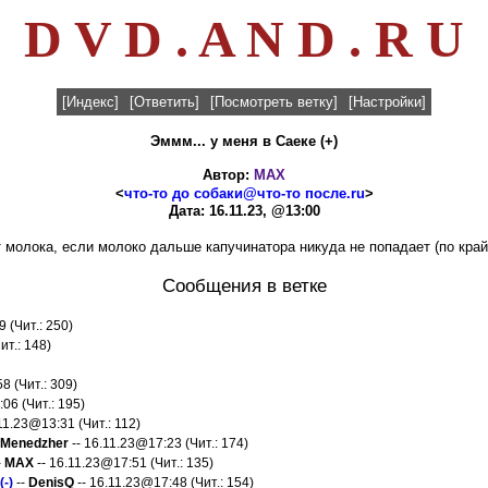
D V D . A N D . R U
[Индекс]
[Ответить]
[Посмотреть ветку]
[Настройки]
Эммм... у меня в Саеке (+)
Автор:
MAX
<
что-то до собаки@что-то после.ru
>
Дата: 16.11.23, @13:00
т молока, если молоко дальше капучинатора никуда не попадает (по край
Сообщения в ветке
 (Чит.: 250)
ит.: 148)
8 (Чит.: 309)
06 (Чит.: 195)
11.23@13:31 (Чит.: 112)
Menedzher
-- 16.11.23@17:23 (Чит.: 174)
-
MAX
-- 16.11.23@17:51 (Чит.: 135)
-)
--
DenisQ
-- 16.11.23@17:48 (Чит.: 154)