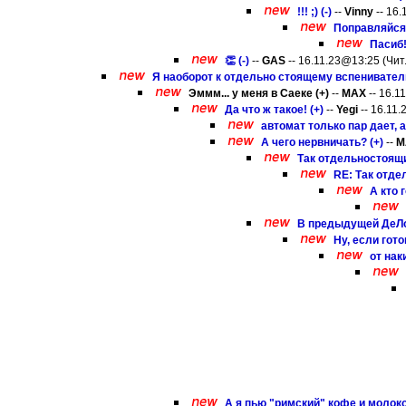
!!! ;) (-)
--
Vinny
-- 16.
Поправляйся!
Пасиб!
👏 (-)
--
GAS
-- 16.11.23@13:25 (Чит.
Я наоборот к отдельно стоящему вспенивател
Эммм... у меня в Саеке (+)
--
MAX
-- 16.1
Да что ж такое! (+)
--
Yegi
-- 16.11.
автомат только пар дает, 
А чего нервничать? (+)
--
M
Так отдельностоящи
RE: Так отде
А кто 
В предыдущей ДеЛон
Ну, если гот
от нак
А я пью "римский" кофе и молоко