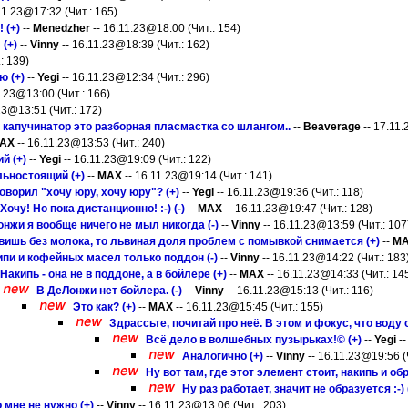
11.23@17:32 (Чит.: 165)
 (+)
--
Menedzher
-- 16.11.23@18:00 (Чит.: 154)
 (+)
--
Vinny
-- 16.11.23@18:39 (Чит.: 162)
: 139)
ю (+)
--
Yegi
-- 16.11.23@12:34 (Чит.: 296)
1.23@13:00 (Чит.: 166)
23@13:51 (Чит.: 172)
а капучинатор это разборная пласмастка со шлангом..
--
Beaverage
-- 17.11.
AX
-- 16.11.23@13:53 (Чит.: 240)
й (+)
--
Yegi
-- 16.11.23@19:09 (Чит.: 122)
льностоящий (+)
--
MAX
-- 16.11.23@19:14 (Чит.: 141)
говорил "хочу юру, хочу юру"? (+)
--
Yegi
-- 16.11.23@19:36 (Чит.: 118)
Хочу! Но пока дистанционно! :-) (-)
--
MAX
-- 16.11.23@19:47 (Чит.: 128)
жи я вообще ничего не мыл никогда (-)
--
Vinny
-- 16.11.23@13:59 (Чит.: 107
овишь без молока, то львиная доля проблем с помывкой снимается (+)
--
M
ипи и кофейных масел только поддон (-)
--
Vinny
-- 16.11.23@14:22 (Чит.: 183
Накипь - она не в поддоне, а в бойлере (+)
--
MAX
-- 16.11.23@14:33 (Чит.: 14
В ДеЛонжи нет бойлера. (-)
--
Vinny
-- 16.11.23@15:13 (Чит.: 116)
Это как? (+)
--
MAX
-- 16.11.23@15:45 (Чит.: 155)
Здрассьте, почитай про неё. В этом и фокус, что воду
Всё дело в волшебных пузырьках!© (+)
--
Yegi
--
Аналогично (+)
--
Vinny
-- 16.11.23@19:56 (
Ну вот там, где этот элемент стоит, накипь и обра
Ну раз работает, значит не образуется :-) (
 мне не нужно (+)
--
Vinny
-- 16.11.23@13:06 (Чит.: 203)