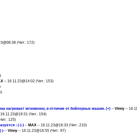
23@08:38 (Чит.: 172)
)
AX
-- 16.11.23@14:02 (Чит.: 153)
)
5)
 она нагревает мгновенно, в отличие от бойлерных машин. (+)
--
Vinny
-- 16.1
 16.11.23@19:31 (Чит.: 154)
Чит.: 125)
зуется :-) (-)
--
MAX
-- 16.11.23@16:33 (Чит.: 210)
-)
--
Vinny
-- 16.11.23@16:55 (Чит.: 97)