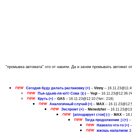
"промывка автомата" это от накипи. Да и зачем промывать автомат о
Сегодня буду делать распаковку (+)
--
Vinny
-- 16.11.23@11:49
Пья-здьяв-ля-ю!© Сова :)(-)
--
Yegi
-- 16.11.23@12:36 (Ч
Круть (+)
--
GAS
-- 16.11.23@12:10 (Чит.: 218)
Аналогичный случай (+)
--
MAX
-- 16.11.23@12:5
Экспромт (+)
--
Menedzher
-- 16.11.23@13:
[аплодирует стоя] (-)
--
MAX
-- 16.
Тогда продолжение ;) (+)
--
Навеяло что-то (+)
-
жжошь напалмом :) (