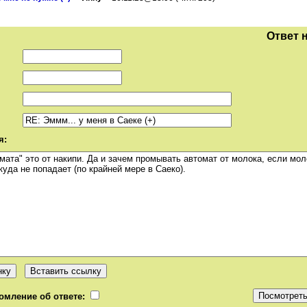
Ответ 
я:
омление об ответе: