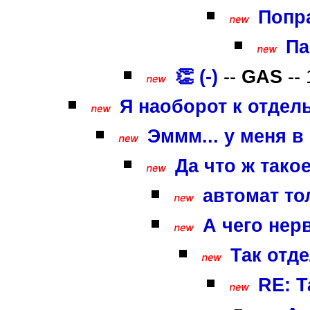
Попра
Па
👏 (-)
--
GAS
-- 
Я наоборот к отдел
Эммм... у меня в 
Да что ж такое
автомат то
А чего нер
Так отд
RE: Т