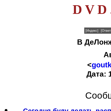
D V D 
[Индекс]
[Ответ
В ДеЛонж
А
<
gout
Дата: 
Сообщ
Сегодня буду делать расп