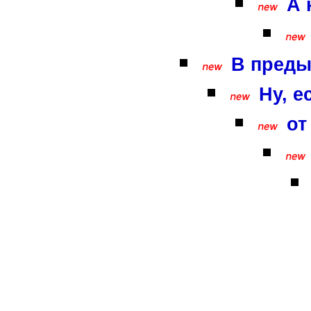
А 
В преды
Ну, е
от