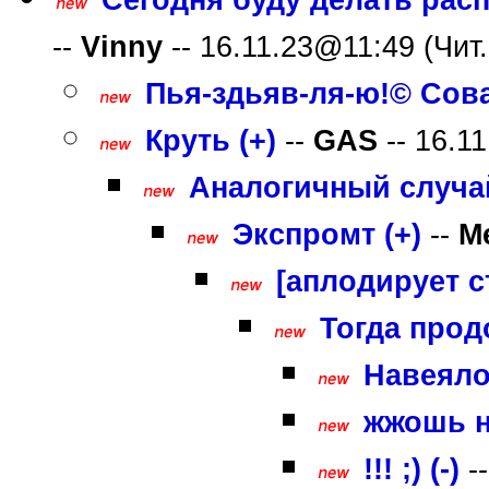
--
Vinny
-- 16.11.23@11:49 (Чит.
Пья-здьяв-ля-ю!© Сова 
Круть (+)
--
GAS
-- 16.1
Аналогичный случай
Экспромт (+)
--
M
[аплодирует ст
Тогда продо
Навеяло 
жжошь на
!!! ;) (-)
-