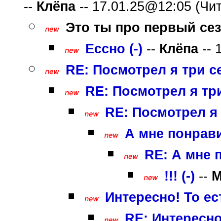
--
Клёпа
-- 17.01.25@12:05 (Чит
Это ты про первый сезо
Ессно (-)
--
Клёпа
-- 
RE: Посмотрел я три с
RE: Посмотрел я тр
RE: Посмотрел я
А мне понрави
RE: А мне 
!!! (-)
--
Интересно! То е
RE: Интересно