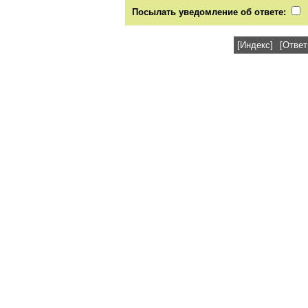
Посылать уведомление об ответе:
[Индекс]
[Ответ