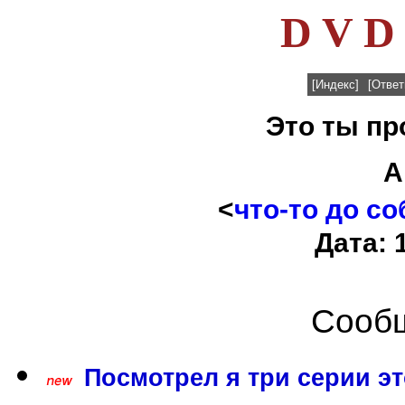
D V D 
[Индекс]
[Ответ
Это ты пр
А
<
что-то до с
Дата: 
Сообщ
Посмотрел я три серии э