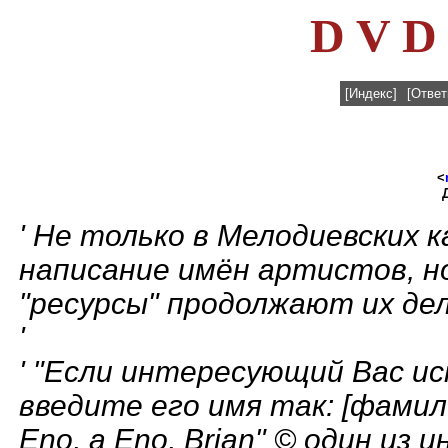
D V D 
[Индекс]
[Ответ
<
' Не только в Мелодиевских 
написание имён артистов, н
"ресурсы" продолжают их дел
'
' "Если интересующий Вас исп
введите его имя так: [фамилия
Eno, а Eno, Brian" © один и