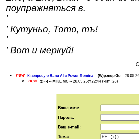
поупражняться в.
'
' Кутуньо, Тото, тъ!
'
' Вот и меркуй!
С
К вопросу о Banо Al и Power Romina
--
(W)рэпер Gо
-- 28.05.2
:)) (-)
--
MIKE MC
-- 28.05.26@22:44 (Чит.: 26)
Ваше имя:
Пароль:
Ваш e-mail:
Тема: