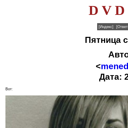
D V D 
[Индекс]
[Ответ
Пятница с
Авт
<
menedz
Дата: 
Вот: