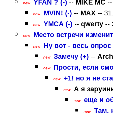
YFAN ? (-)
--
MIKE MC
--
MVIN! (-)
--
MAX
-- 31
YMCA (-)
--
qwerty
-- 
Место встречи изменит
Ну вот - весь опрос
Замечу (+)
--
Arch
Прости, если смо
+1! но я не ста
А я заруини
еще и об
Там, 