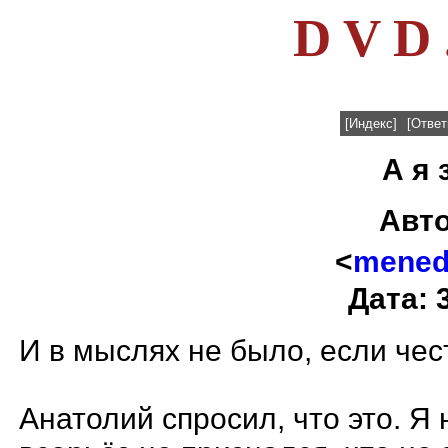
D V D 
[Индекс]
[Ответ
А я 
Авт
<
menedz
Дата: 
И в мыслях не было, если чест
Анатолий спросил, что это. Я