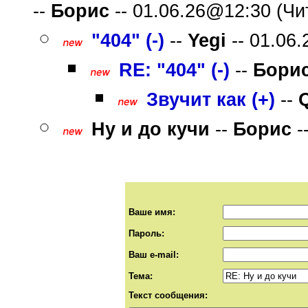
--
Борис
-- 01.06.26@12:30 (Чит
"404" (-)
--
Yegi
-- 01.06.
RE: "404" (-)
--
Бори
Звучит как (+)
--
Ну и до кучи
--
Борис
-
Ваше имя:
Пароль:
Ваш e-mail:
Тема:
Текст сообщения: