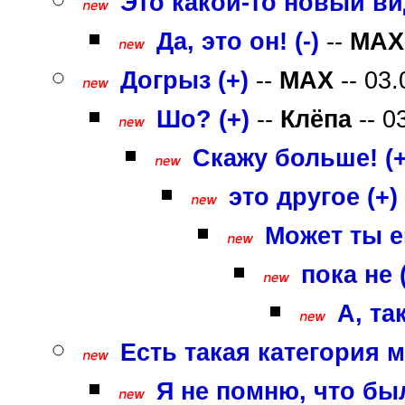
Это какой-то новый ви
Да, это он! (-)
--
MAX
Догрыз (+)
--
MAX
-- 03.
Шо? (+)
--
Клёпа
-- 0
Скажу больше! (+
это другое (+)
Может ты е
пока не 
А, та
Есть такая категория м
Я не помню, что был