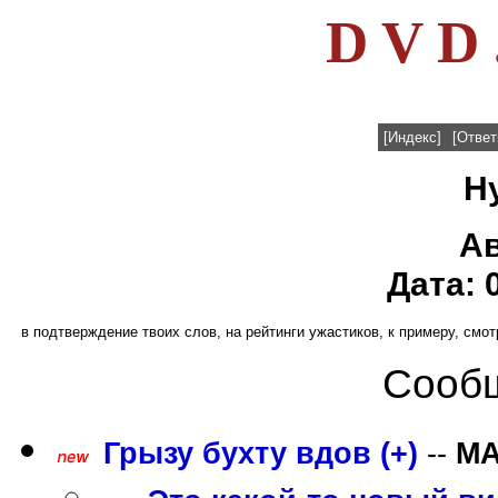
D V D 
[Индекс]
[Ответ
Ну
А
Дата: 
в подтверждение твоих слов, на рейтинги ужастиков, к примеру, смо
Сообщ
Грызу бухту вдов (+)
--
M