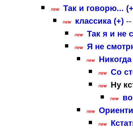
Так и говорю... (+
классика (+)
-
Так я и не 
Я не смотр
Никогда
Со ст
Ну кс
во
Ориенти
Кстат