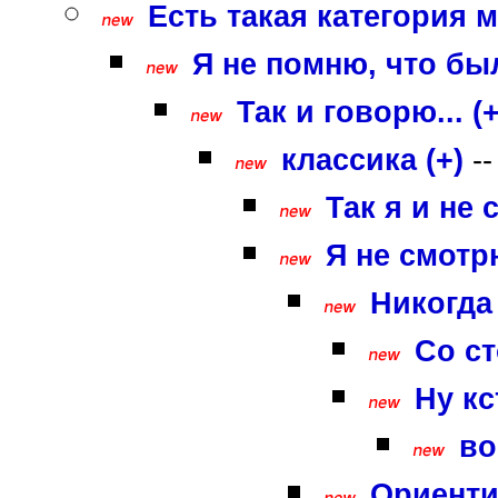
Есть такая категория м
Я не помню, что был
Так и говорю... (+
классика (+)
-
Так я и не 
Я не смотр
Никогда
Со ст
Ну кс
во
Ориенти