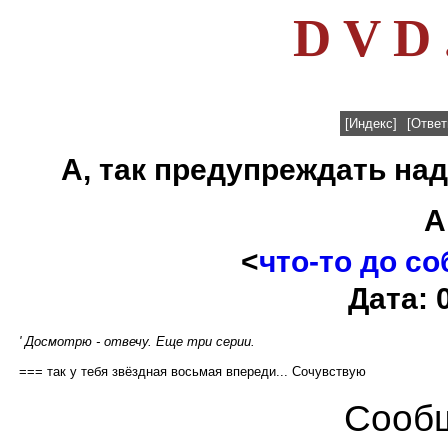
D V D 
[Индекс]
[Ответ
А, так предупреждать над
А
<
что-то до с
Дата: 
' Досмотрю - отвечу. Еще три серии.
=== так у тебя звёздная восьмая впереди... Сочувствую
Сообщ