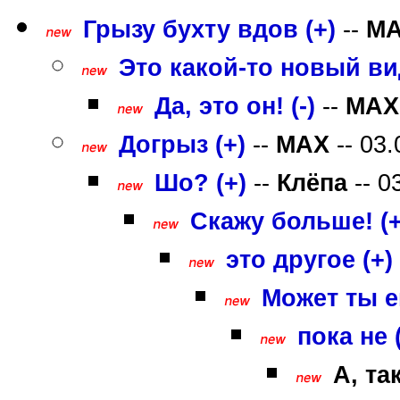
Грызу бухту вдов (+)
--
M
Это какой-то новый ви
Да, это он! (-)
--
MAX
Догрыз (+)
--
MAX
-- 03.
Шо? (+)
--
Клёпа
-- 0
Скажу больше! (+
это другое (+)
Может ты е
пока не 
А, та