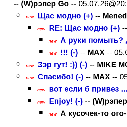
--
(W)рэпер Gо
-- 05.07.26@20:
Щас модно (+)
--
Mened
RE: Щас модно (+)
-
А руки помыть? Д
!!! (-)
--
MAX
-- 05.
Зэр гут! :)) (-)
--
MIKE M
Спасибо! (-)
--
MAX
-- 0
вот если б привез ..
Enjoy! (-)
--
(W)рэпе
А кусочек-то ого-г