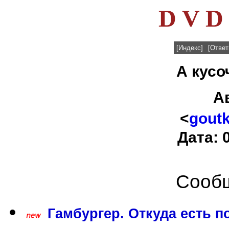
D V D 
[Индекс]
[Ответ
А кусоч
А
<
gout
Дата: 
Сообщ
Гамбургер. Откуда есть п