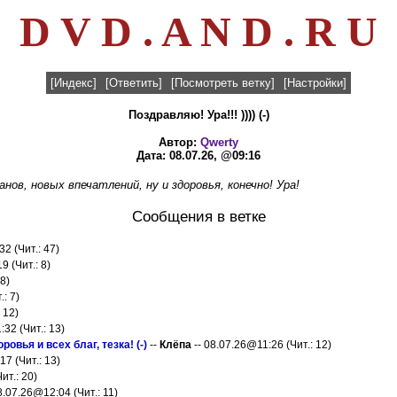
D V D . A N D . R U
[Индекс]
[Ответить]
[Посмотреть ветку]
[Настройки]
Поздравляю! Ура!!! )))) (-)
Автор:
Qwerty
Дата: 08.07.26, @09:16
нов, новых впечатлений, ну и здоровья, конечно! Ура!
Сообщения в ветке
2 (Чит.: 47)
9 (Чит.: 8)
8)
: 7)
 12)
32 (Чит.: 13)
вья и всех благ, тезка! (-)
--
Клёпа
-- 08.07.26@11:26 (Чит.: 12)
17 (Чит.: 13)
ит.: 20)
8.07.26@12:04 (Чит.: 11)