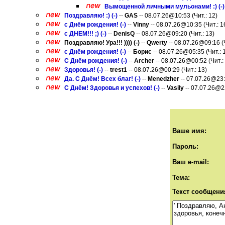
Вымощенной личными мульонами! :) (-)
Поздравляю! :) (-)
--
GAS
-- 08.07.26@10:53 (Чит.: 12)
с Днём рождения! (-)
--
Vinny
-- 08.07.26@10:35 (Чит.: 1
с ДНЕМ!!! ;) (-)
--
DenisQ
-- 08.07.26@09:20 (Чит.: 13)
Поздравляю! Ура!!! )))) (-)
--
Qwerty
-- 08.07.26@09:16 (Ч
с Днём рождения! (-)
--
Борис
-- 08.07.26@05:35 (Чит.: 
C Днём рождения! (-)
--
Archer
-- 08.07.26@00:52 (Чит.:
Здоровья! (-)
--
trest1
-- 08.07.26@00:29 (Чит.: 13)
Да. С Днём! Всех благ! (-)
--
Menedzher
-- 07.07.26@23:5
С Днём! Здоровья и успехов! (-)
--
Vasily
-- 07.07.26@22
Ваше имя:
Пароль:
Ваш e-mail:
Тема:
Текст сообщени