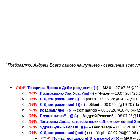
' Поздравляю, Андрей! Всего самого наилучшего - свершения всех пла
Товарища Дрона с Днём рождения! (+)
--
MAX
-- 07.07.26@22:3
Поздравляю Ура, Ура, Ура! (-)
--
Чужой
-- 10.07.26@21:1
С Днём рождения! (-)
--
sparks
-- 09.07.26@14:24 (Чит.: 
С Днем рождения!!! )) (-)
--
Silent
-- 08.07.26@19:20 (Чит.
поздравляю! :) (-)
--
commando
-- 08.07.26@16:46 (Чит.:
Поздравляю!!! :))) (-)
--
Андрей Рижский
-- 08.07.26@11:
Товарища Дрона категорически с Днём рождения! Здоро
Здрав будь, камрад!! )) (-)
--
Beaverage
-- 08.07.26@11:
С Днем рождения! [поёт] (+)
--
Yegi
-- 08.07.26@11:06 (Ч
По частной дороге! Это важно! :-) (-)
--
MAX
-- 0