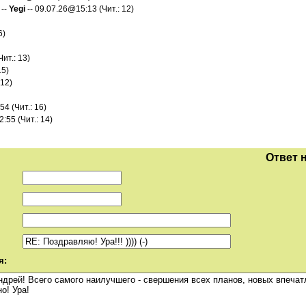
--
Yegi
-- 09.07.26@15:13 (Чит.: 12)
6)
ит.: 13)
15)
 12)
4 (Чит.: 16)
:55 (Чит.: 14)
Ответ 
я: