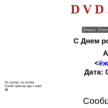
D V D 
[Индекс]
[Ответ
С Днем ро
А
<
ёж
Дата: 
По полям, по полям
Синий трактор еде к вам!
😂
Сообщ