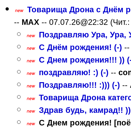
Товарища Дрона с Днём р
--
MAX
-- 07.07.26@22:32 (Чит.:
Поздравляю Ура, Ура, У
С Днём рождения! (-)
-
С Днем рождения!!! )) (-
поздравляю! :) (-)
--
co
Поздравляю!!! :))) (-)
--
Товарища Дрона категор
Здрав будь, камрад!! )) 
С Днем рождения! [поёт