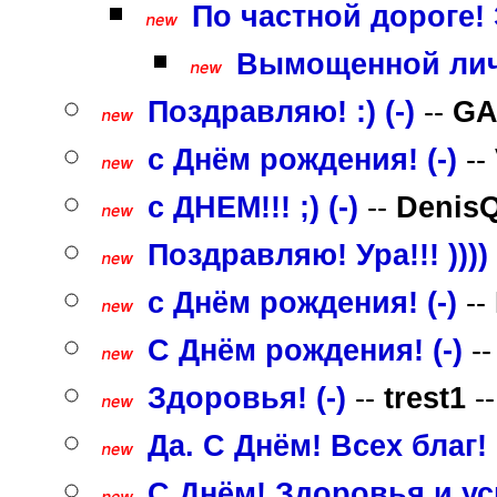
По частной дороге! Э
Вымощенной личн
Поздравляю! :) (-)
--
GA
с Днём рождения! (-)
--
с ДНЕМ!!! ;) (-)
--
Denis
Поздравляю! Ура!!! )))) 
с Днём рождения! (-)
--
C Днём рождения! (-)
-
Здоровья! (-)
--
trest1
--
Да. С Днём! Всех благ! (
С Днём! Здоровья и усп