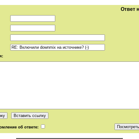
Ответ 
я:
омление об ответе: