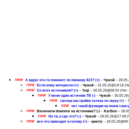
А вдруг кто-то поможет по пионеру 823? (+)
--
Чужой
-- 28.05
Если кому интересно (+)
--
Чужой
-- 31.05.26@19:18 (Чи
Со всех источников? (+)
--
Yegi
-- 30.05.26@08:54 (Чит.:
У меня один источник ТВ (-)
--
Чужой
-- 30.05.26
смотри настройки телека по звуку (+)
--
нет такой функции на моем самсу
Включили downmix на источнике? (-)
--
Karl$on
-- 28.0
На тв, а где это? (-)
--
Чужой
-- 29.05.26@17:09 (Ч
все что приходит в голову (+)
--
qwerty
-- 28.05.26@09:4