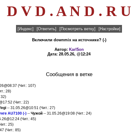
D V D . A N D . R U
[Индекс]
[Ответить]
[Посмотреть ветку]
[Настройки]
Включили downmix на источнике? (-)
Автор:
Karl$on
Дата: 28.05.26, @12:24
Сообщения в ветке
.26@08:37 (Чит.: 107)
т.: 28)
 32)
@17:52 (Чит.: 22)
Yegi
-- 31.05.26@10:51 (Чит.: 27)
нге AU7100 (-)
--
Чужой
-- 31.05.26@19:08 (Чит.: 24)
5.26@12:24 (Чит.: 45)
ит.: 25)
7 (Чит.: 85)