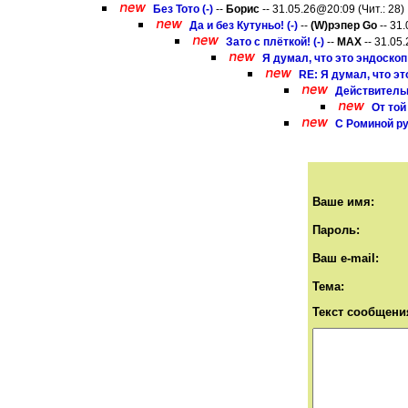
Без Тото (-)
--
Борис
-- 31.05.26@20:09 (Чит.: 28)
Да и без Кутуньо! (-)
--
(W)рэпер Gо
-- 31
Зато с плёткой! (-)
--
MAX
-- 31.05.
Я думал, что это эндоскоп 
RE: Я думал, что это
Действительн
От той
С Роминой ру
Ваше имя:
Пароль:
Ваш e-mail:
Тема:
Текст сообщени