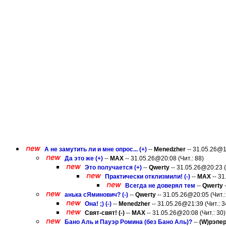
А не замутить ли и мне опрос... (+)
--
Menedzher
-- 31.05.26@1
Да это же (+)
--
MAX
-- 31.05.26@20:08 (Чит.: 88)
Это получается (+)
--
Qwerty
-- 31.05.26@20:23 (
Практически отклизмили! (-)
--
MAX
-- 31
Всегда не доверял тем
--
Qwerty
-
анька сЯминович? (-)
--
Qwerty
-- 31.05.26@20:05 (Чит.:
Она! ;) (-)
--
Menedzher
-- 31.05.26@21:39 (Чит.: 3
Свят-свят! (-)
--
MAX
-- 31.05.26@20:08 (Чит.: 30)
Бано Аль и Пауэр Ромина (без Бано Аль)?
--
(W)рэпе