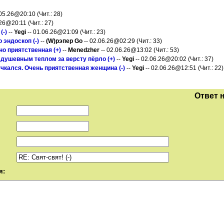
.05.26@20:10 (Чит.: 28)
26@20:11 (Чит.: 27)
(-)
--
Yegi
-- 01.06.26@21:09 (Чит.: 23)
 эндоскоп (-)
--
(W)рэпер Gо
-- 02.06.26@02:29 (Чит.: 33)
о приятственная (+)
--
Menedzher
-- 02.06.26@13:02 (Чит.: 53)
 душевным теплом за версту пёрло (+)
--
Yegi
-- 02.06.26@20:02 (Чит.: 37)
чкался. Очень приятственная женщина (-)
--
Yegi
-- 02.06.26@12:51 (Чит.: 22)
Ответ 
я: