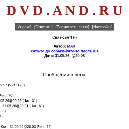
D V D . A N D . R U
[Индекс]
[Ответить]
[Посмотреть ветку]
[Настройки]
Свят-свят! (-)
Автор:
MAX
<
что-то до собаки@что-то после.ru
>
Дата: 31.05.26, @20:08
Сообщения в ветке
9:57 (Чит.: 120)
Чит.: 70)
.05.26@20:25 (Чит.: 31)
- 31.05.26@20:31 (Чит.: 61)
 38)
4)
р Gо
-- 31.05.26@20:03 (Чит.: 44)