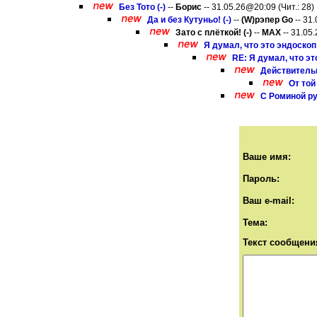
Без Тото (-)
--
Борис
-- 31.05.26@20:09 (Чит.: 28)
Да и без Кутуньо! (-)
--
(W)рэпер Gо
-- 31
Зато с плёткой! (-)
--
MAX
-- 31.05.
Я думал, что это эндоскоп 
RE: Я думал, что это
Действительн
От той
С Роминой ру
Ваше имя:
Пароль:
Ваш e-mail:
Тема:
Текст сообщени