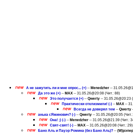
А не замутить ли и мне опрос... (+)
--
Menedzher
-- 31.05.26@1
Да это же (+)
--
MAX
-- 31.05.26@20:08 (Чит.: 88)
Это получается (+)
--
Qwerty
-- 31.05.26@20:23 (
Практически отклизмили! (-)
--
MAX
-- 31
Всегда не доверял тем
--
Qwerty
-
анька сЯминович? (-)
--
Qwerty
-- 31.05.26@20:05 (Чит.:
Она! ;) (-)
--
Menedzher
-- 31.05.26@21:39 (Чит.: 3
Свят-свят! (-)
--
MAX
-- 31.05.26@20:08 (Чит.: 29)
Бано Аль и Пауэр Ромина (без Бано Аль)?
--
(W)рэпе