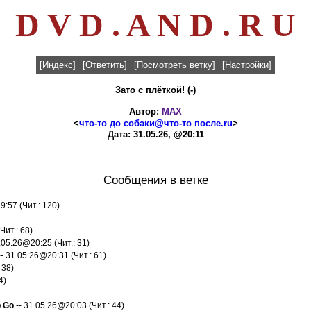
D V D . A N D . R U
[Индекс]
[Ответить]
[Посмотреть ветку]
[Настройки]
Зато с плёткой! (-)
Автор:
MAX
<
что-то до собаки@что-то после.ru
>
Дата: 31.05.26, @20:11
Сообщения в ветке
9:57 (Чит.: 120)
Чит.: 68)
.05.26@20:25 (Чит.: 31)
- 31.05.26@20:31 (Чит.: 61)
 38)
4)
р Gо
-- 31.05.26@20:03 (Чит.: 44)