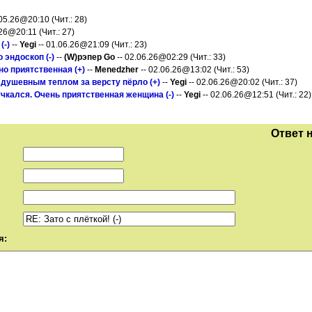
.05.26@20:10 (Чит.: 28)
26@20:11 (Чит.: 27)
(-)
--
Yegi
-- 01.06.26@21:09 (Чит.: 23)
 эндоскоп (-)
--
(W)рэпер Gо
-- 02.06.26@02:29 (Чит.: 33)
о приятственная (+)
--
Menedzher
-- 02.06.26@13:02 (Чит.: 53)
 душевным теплом за версту пёрло (+)
--
Yegi
-- 02.06.26@20:02 (Чит.: 37)
чкался. Очень приятственная женщина (-)
--
Yegi
-- 02.06.26@12:51 (Чит.: 22)
Ответ 
я: