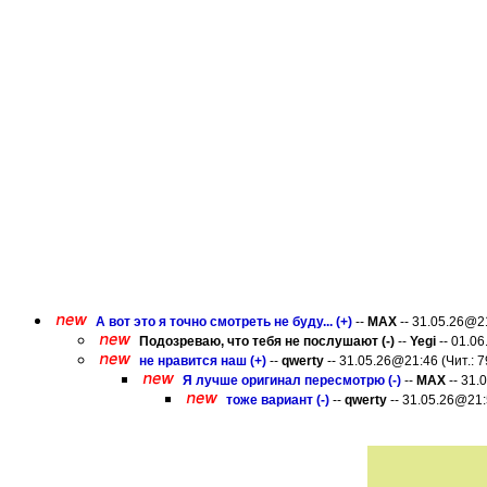
А вот это я точно смотреть не буду... (+)
--
MAX
-- 31.05.26@21
Подозреваю, что тебя не послушают (-)
--
Yegi
-- 01.06
не нравится наш (+)
--
qwerty
-- 31.05.26@21:46 (Чит.: 7
Я лучше оригинал пересмотрю (-)
--
MAX
-- 31.
тоже вариант (-)
--
qwerty
-- 31.05.26@21:5