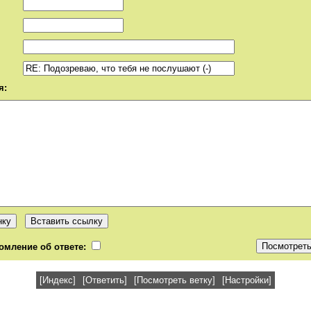
я:
омление об ответе:
[Индекс]
[Ответить]
[Посмотреть ветку]
[Настройки]