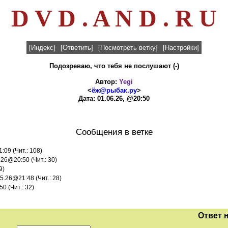
D V D . A N D . R U
[Индекс]
[Ответить]
[Посмотреть ветку]
[Настройки]
Подозреваю, что тебя не послушают (-)
Автор:
Yegi
<
ёж@рыбак.ру
>
Дата: 01.06.26, @20:50
Сообщения в ветке
:09 (Чит.: 108)
.26@20:50 (Чит.: 30)
9)
05.26@21:48 (Чит.: 28)
0 (Чит.: 32)
Ответ 