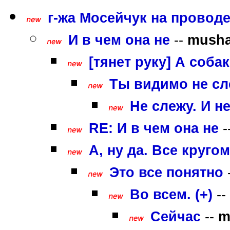
г-жа Мосейчук на проводе
И в чем она не
--
mush
[тянет руку] А соб
Ты видимо не с
Не слежу. И н
RE: И в чем она не
-
А, ну да. Все круго
Это все понятно
Во всем. (+)
--
Сейчас
--
m