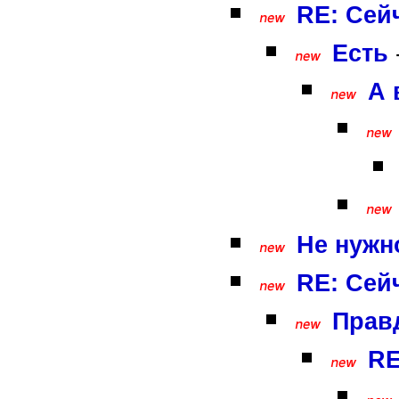
RE: Сей
Есть
А 
Не нужн
RE: Сей
Правд
RE