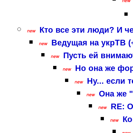
Кто все эти люди? И ч
Ведущая на укрТВ (
Пусть ей внимают
Но она же фор
Ну... если
Она же "
RE: О
Ко