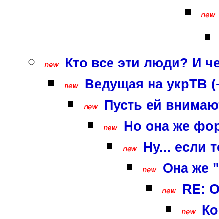
Кто все эти люди? И ч
Ведущая на укрТВ (
Пусть ей внимают
Но она же фор
Ну... если
Она же "
RE: О
Ко