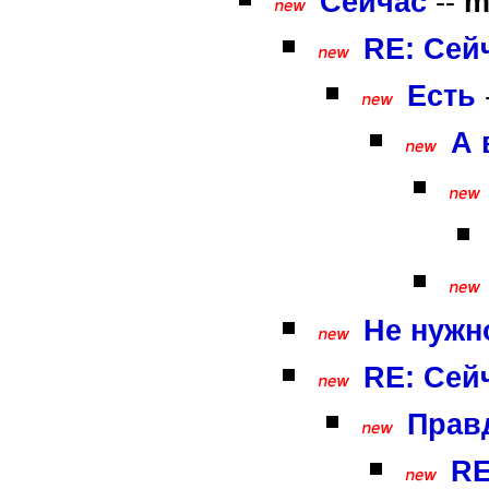
Сейчас
--
m
RE: Сей
Есть
А 
Не нужн
RE: Сей
Правд
RE