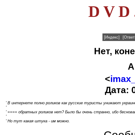
D V D 
[Индекс]
[Ответ
Нет, коне
А
<
imax
Дата: 
' В интернете полно роликов как русские туристы унижают украин
'
' ==== обратных роликов нет? Было бы очень странно, ибо беснова
'
' Но тут какая штука - им можно.