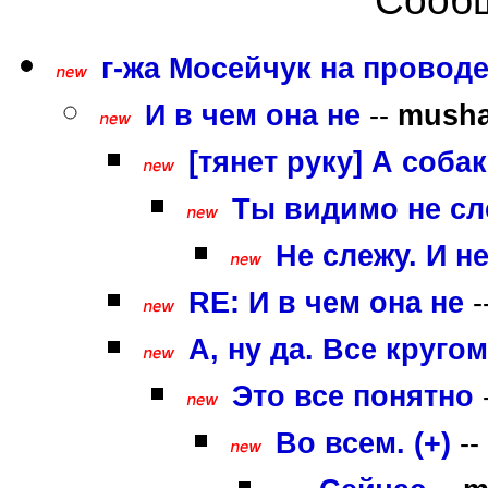
Сообщ
г-жа Мосейчук на проводе
И в чем она не
--
mush
[тянет руку] А соб
Ты видимо не с
Не слежу. И н
RE: И в чем она не
-
А, ну да. Все круго
Это все понятно
Во всем. (+)
--