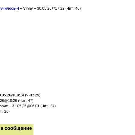
училось(-)
--
Vinny
-- 30.05.26@17:22 (Чит.: 40)
0.05.26@18:14 (Чит.: 29)
.26@18:26 (Чит.: 47)
орис
-- 31.05.26@06:01 (Чит.: 37)
.: 26)
на сообщение