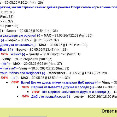
y
-- 30.05.26@16:24 (Чит.: 26)
ежим, как ни странно сейчас днём в режиме Спорт самое нормальное пол
(Чит.: 89)
Чит.: 38)
Чит.: 37)
51 (Чит.: 36)
-)
--
Борис
-- 29.05.26@20:54 (Чит.: 36)
ты уже девятую осилил! (-)
--
MAX
-- 29.05.26@22:03 (Чит.: 35)
(-)
--
Борис
-- 30.05.26@03:15 (Чит.: 37)
 Движуха началась? (-)
--
MAX
-- 30.05.26@11:59 (Чит.: 32)
Болт! (-)
--
Борис
-- 30.05.26@13:47 (Чит.: 33)
Усэйн? (-)
--
qwerty
-- 30.05.26@17:26 (Чит.: 31)
--
Vinny
-- 29.05.26@20:55 (Чит.: 37)
))) (-)
--
MAX
-- 29.05.26@22:04 (Чит.: 37)
 что это?
--
Vinny
-- 30.05.26@12:21 (Чит.: 33)
Your Friends and Neighbors (-)
--
Menedzher
-- 30.05.26@13:33 (Чит.: 29)
!!! (-)
--
MAX
-- 30.05.26@13:50 (Чит.: 32)
Блин! Его же здесь иначе называли ДиС вроде (-)
--
Vinny
-- 3
Сериал называется Друзья и соседи (+)
--
MAX
-- 30.05
RE: Сериал называется Друзья и соседи (+)
--
Б
ДиС это первый сезон (-)
--
qwerty
-- 30.05.26@18:20 (Чит
Ответ 