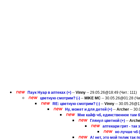
Паук Нуар в аптеках (+)
--
Vinny
-- 29.05.26@18:49 (Чит.: 111)
цветную смотрим? (-)
--
MIKE MC
-- 30.05.26@01:28 (Чит
RE: цветную смотрим? (-)
--
Vinny
-- 30.05.26@11
Ну, может и для детей (+)
--
Archer
-- 30.
Мне кайф чб, единственное там б
Глянул цветной (+)
--
Arche
аптекари грят - так 
но лучше чб (
А! нет, это мой телик так п