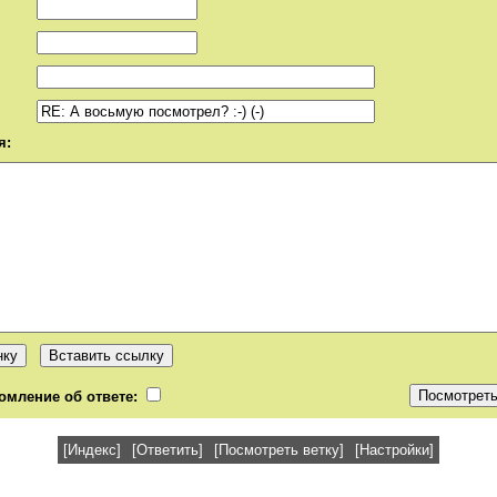
я:
омление об ответе:
[Индекс]
[Ответить]
[Посмотреть ветку]
[Настройки]