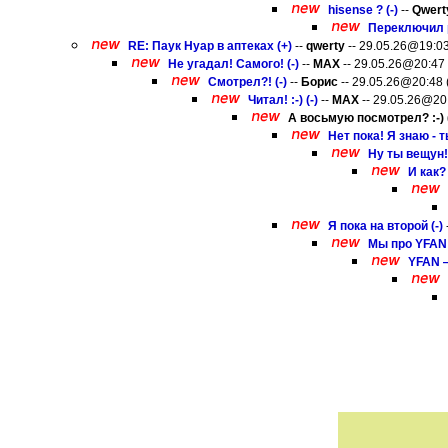
hisense ? (-)
--
Qwert
Переключил р
RE: Паук Нуар в аптеках (+)
--
qwerty
-- 29.05.26@19:03 
Не угадал! Самого! (-)
--
MAX
-- 29.05.26@20:47 (
Смотрел?! (-)
--
Борис
-- 29.05.26@20:48 (
Читал! :-) (-)
--
MAX
-- 29.05.26@20:
А восьмую посмотрел? :-) (
Нет пока! Я знаю - 
Ну ты вещун! 
И как?
Я пока на второй (-)
Мы про YFAN :-
YFAN —