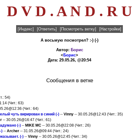
D V D . A N D . R U
[Индекс]
[Ответить]
[Посмотреть ветку]
[Настройки]
А восьмую посмотрел? :-) (-)
Автор:
Борис
<
Борис
>
Дата: 29.05.26, @20:54
Сообщения в ветке
.: 54)
:14 (Чит.: 63)
05.26@12:36 (Чит.: 64)
елый чуть вирирован в синий (-)
--
Vinny
-- 30.05.26@12:43 (Чит.: 35)
r
-- 30.05.26@16:47 (Чит.: 61)
задумано (-)
--
MIKE MC
-- 30.05.26@22:08 (Чит.: 26)
-)
--
Archer
-- 31.05.26@09:44 (Чит.: 24)
оказывает. (-)
--
Vinny
-- 30.05.26@12:45 (Чит.: 34)