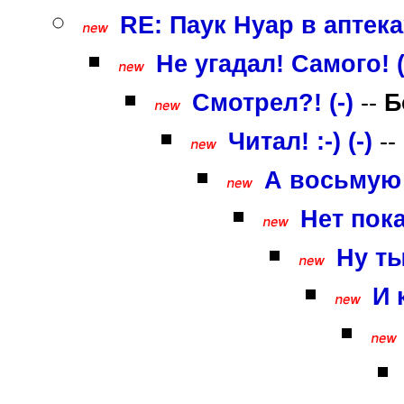
RE: Паук Нуар в аптека
Не угадал! Самого! (
Смотрел?! (-)
--
Б
Читал! :-) (-)
--
А восьмую п
Нет пока
Ну ты
И 