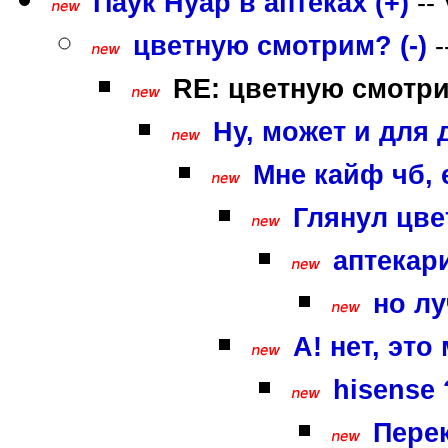
Паук Нуар в аптеках (+)
--
цветную смотрим? (-)
-
RE: цветную смотри
Ну, может и для д
Мне кайф чб, 
Глянул цве
аптекари
но лу
А! нет, это
hisense ?
Перек