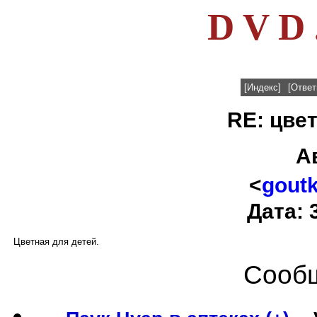
D V D 
[Индекс]
[Ответ
RE: цве
А
<
gout
Дата: 
Цветная для детей.
Сообщ