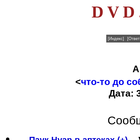
D V D 
[Индекс]
[Ответ
А
<
что-то до с
Дата: 
Сообщ
Паук Нуар в аптеках (+)
--