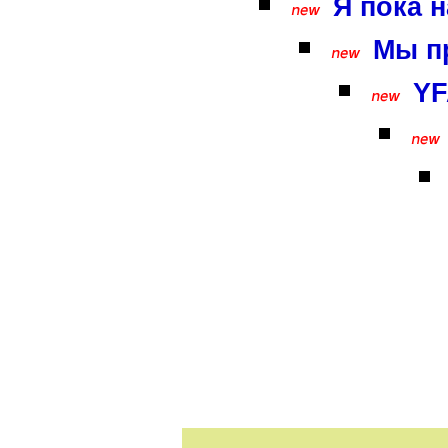
Я пока н
Мы пр
YF