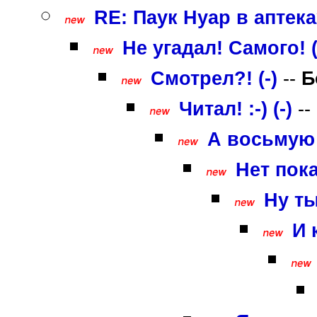
RE: Паук Нуар в аптека
Не угадал! Самого! (
Смотрел?! (-)
--
Б
Читал! :-) (-)
--
А восьмую п
Нет пока
Ну ты
И 