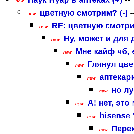
цветную смотрим? (-)
-
RE: цветную смотри
Ну, может и для д
Мне кайф чб, 
Глянул цве
аптекари
но лу
А! нет, это
hisense ?
Перек