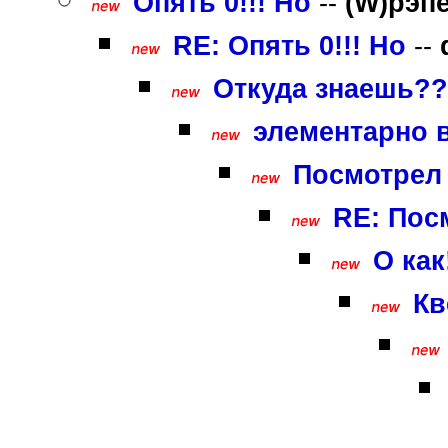
Опять 0!!! Но
--
(W)рэп
RE: Опять 0!!! Но
--
Откуда знаешь???
элементарно ва
Посмотрел 
RE: Пос
О как!
Кв