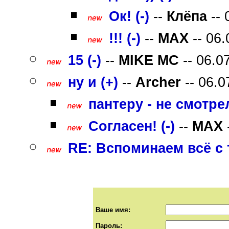
Ок! (-)
--
Клёпа
-- 
!!! (-)
--
MAX
-- 06.
15 (-)
--
MIKE MC
-- 06.0
ну и (+)
--
Archer
-- 06.0
пантеру - не смотрел 
Согласен! (-)
--
MAX
RE: Вспоминаем всё с т
Ваше имя:
Пароль: