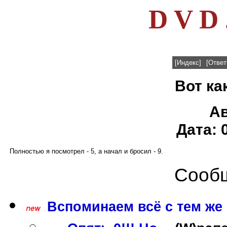
D V D 
[Индекс]
[Ответ
Вот как
А
Дата: 
Полностью я посмотрел - 5, а начал и бросил - 9.
Сообщ
Вспоминаем всё с тем же г