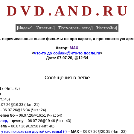
D V D . A N D . R U
[Индекс]
[Ответить]
[Посмотреть ветку]
[Настройки]
.. перечисленные выше фильмы не про карате, а про советскую арми
Автор:
MAX
<
что-то до собаки@что-то после.ru
>
Дата: 07.07.26, @12:34
Сообщения в ветке
7 (Чит.: 75)
)
.: 45)
6.07.26@16:33 (Чит.: 21)
-- 06.07.26@16:34 (Чит.: 24)
рэпер Gо
-- 06.07.26@16:51 (Чит.: 54)
лер,
--
qwerty
-- 06.07.26@19:46 (Чит.: 43)
лёпа
-- 06.07.26@19:58 (Чит.: 40)
 у нас по ракетам другой системы! (-)
--
MAX
-- 06.07.26@20:35 (Чит.: 22)