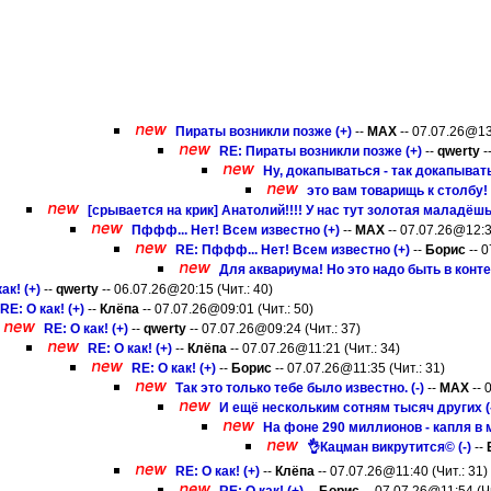
Пираты возникли позже (+)
--
MAX
-- 07.07.26@13:
RE: Пираты возникли позже (+)
--
qwerty
-
Ну, докапываться - так докапывать
это вам товарищь к столбу! д
[срывается на крик] Анатолий!!!! У нас тут золотая маладёшь!!!
Пффф... Нет! Всем известно (+)
--
MAX
-- 07.07.26@12:33
RE: Пффф... Нет! Всем известно (+)
--
Борис
-- 0
Для аквариума! Но это надо быть в конте
ак! (+)
--
qwerty
-- 06.07.26@20:15 (Чит.: 40)
RE: О как! (+)
--
Клёпа
-- 07.07.26@09:01 (Чит.: 50)
RE: О как! (+)
--
qwerty
-- 07.07.26@09:24 (Чит.: 37)
RE: О как! (+)
--
Клёпа
-- 07.07.26@11:21 (Чит.: 34)
RE: О как! (+)
--
Борис
-- 07.07.26@11:35 (Чит.: 31)
Так это только тебе было известно. (-)
--
MAX
-- 
И ещё нескольким сотням тысяч других (
На фоне 290 миллионов - капля в м
👌Кацман викрутится© (-)
--
RE: О как! (+)
--
Клёпа
-- 07.07.26@11:40 (Чит.: 31)