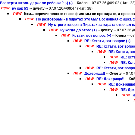
Взаперти штоль держали ребенка? ;-) (-)
--
Клёпа
-- 07.07.26@09:02 (Чит.: 23
ну как бЭ
--
qwerty
-- 07.07.26@09:47 (Чит.: 38)
Кхм... перечисленные выше фильмы не про карате, а про сов
По разговорам - в пиратах это была основная фишка ф
Ну строго говоря в Пиратах за каратэ отвечал н
ну когда до этого (+)
--
qwerty
-- 07.07.26@1
Кстати, вот вопрос (+)
--
Клёпа
-- 07
RE: Кстати, вот вопрос (+)
--
RE: Кстати, вот вопро
RE: Кстати, во
RE: Кста
RE: Кста
RE: Кстати, вот вопро
Дохерища!!
--
Qwerty
-- 07.0
RE: Дохерища!!
--
Кл
RE: Дохерища!
RE: Дох
R