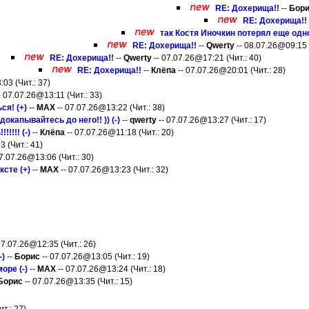
RE: Дохерища!!
--
Бор
RE: Дохерища!!
так Костя Иночкин потерял еще одного д
RE: Дохерища!!
--
Qwerty
-- 08.07.26@09:15 (
RE: Дохерища!!
--
Qwerty
-- 07.07.26@17:21 (Чит.: 40)
RE: Дохерища!!
--
Клёпа
-- 07.07.26@20:01 (Чит.: 28)
03 (Чит.: 37)
- 07.07.26@13:11 (Чит.: 33)
ся! (+)
--
MAX
-- 07.07.26@13:22 (Чит.: 38)
окапывайтесь до него!! )) (-)
--
qwerty
-- 07.07.26@13:27 (Чит.: 17)
!!!! (-)
--
Клёпа
-- 07.07.26@11:18 (Чит.: 20)
 (Чит.: 41)
7.07.26@13:06 (Чит.: 30)
ксте (+)
--
MAX
-- 07.07.26@13:23 (Чит.: 32)
07.07.26@12:35 (Чит.: 26)
-)
--
Борис
-- 07.07.26@13:05 (Чит.: 19)
оре (-)
--
MAX
-- 07.07.26@13:24 (Чит.: 18)
Борис
-- 07.07.26@13:35 (Чит.: 15)