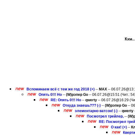
Кхм.
Вспоминаем всё с тем же год 2018 (+)
--
MAX
-- 06.07.26@13:1
Опять 0!!! Но
--
(W)рэпер Gо
-- 06.07.26@15:51 (Чит.: 54
RE: Опять 0!!! Но
--
qwerty
-- 06.07.26@16:29 (Чит
Откуда знаешь??? (-)
--
(W)рэпер Gо
-- 0
элементарно ватсон! (-)
--
qwerty
Посмотрел трейлер,
--
(W)
RE: Посмотрел трей
О как! (+)
--
К
Кверти