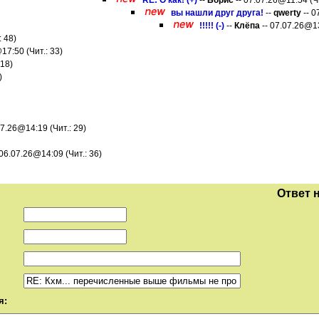
RE: О как! (+)
--
Борис
-- 07.07.26@11:54 (Чи
вы нашли друг друга!
--
qwerty
-- 0
!!!!! (-)
--
Клёпа
-- 07.07.26@13
: 48)
17:50 (Чит.: 33)
 18)
)
07.26@14:19 (Чит.: 29)
 06.07.26@14:09 (Чит.: 36)
Ответ 
я: