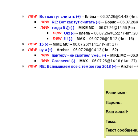
Вот как тут считать (+)
--
Клёпа
-- 06.07.26@14:48 (Чит.
RE: Вот как тут считать (+)
--
Борис
-- 06.07.26@
тогда 5 :)) (-)
--
MIKE MC
-- 06.07.26@14:56 (Чит.:
Ок! (-)
--
Клёпа
-- 06.07.26@15:27 (Чит.: 20
!!! (-)
--
MAX
-- 06.07.26@15:12 (Чит.: 16)
15 (-)
--
MIKE MC
-- 06.07.26@14:17 (Чит.: 17)
ну и (+)
--
Archer
-- 06.07.26@14:12 (Чит.: 52)
пантеру - не смотрел уже... (-)
--
MIKE MC
-- 06.
Согласен! (-)
--
MAX
-- 06.07.26@14:16 (Чит.: 27)
RE: Вспоминаем всё с тем же год 2018 (+)
--
Archer
--
Ваше имя:
Пароль:
Ваш e-mail:
Тема:
Текст сообщени