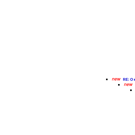
RE: О к