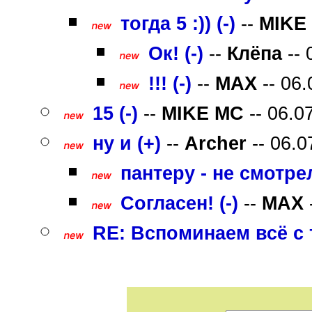
тогда 5 :)) (-)
--
MIKE
Ок! (-)
--
Клёпа
-- 
!!! (-)
--
MAX
-- 06.
15 (-)
--
MIKE MC
-- 06.0
ну и (+)
--
Archer
-- 06.0
пантеру - не смотрел 
Согласен! (-)
--
MAX
RE: Вспоминаем всё с т