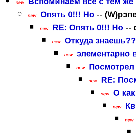
Вспоминаем всё с тем же г
Опять 0!!! Но
--
(W)рэп
RE: Опять 0!!! Но
--
Откуда знаешь???
элементарно ва
Посмотрел 
RE: Пос
О как!
Кв