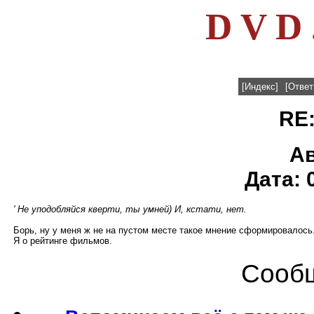
D V D 
[Индекс]
[Ответ
RE:
А
Дата: 
' Не уподобляйся кверти, ты умней) И, кстати, нет.
Борь, ну у меня ж не на пустом месте такое мнение сформировалось
Я о рейтинге фильмов.
Сообщ