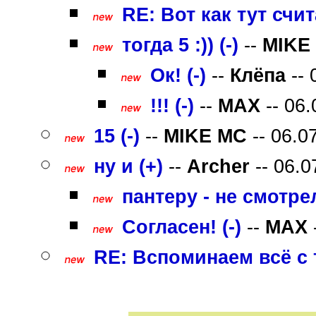
RE: Вот как тут счит
тогда 5 :)) (-)
--
MIKE
Ок! (-)
--
Клёпа
-- 
!!! (-)
--
MAX
-- 06.
15 (-)
--
MIKE MC
-- 06.0
ну и (+)
--
Archer
-- 06.0
пантеру - не смотрел 
Согласен! (-)
--
MAX
RE: Вспоминаем всё с т