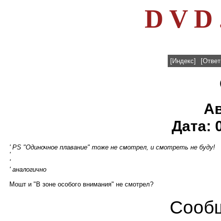
D V D 
[Индекс]
[Ответ
А
Дата: 
' PS "Одиночное плавание" тоже не смотрел, и смотреть не буду!
'
'
' аналогично
Мошт и "В зоне особого внимания" не смотрел?
Сообщ