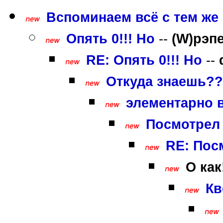
Вспоминаем всё с тем же г
Опять 0!!! Но
--
(W)рэп
RE: Опять 0!!! Но
--
Откуда знаешь???
элементарно ва
Посмотрел 
RE: Пос
О как!
Кв