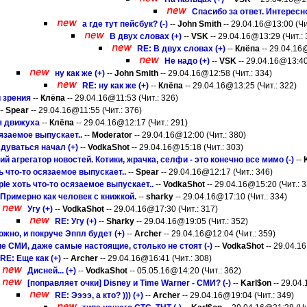
Спасибо за ответ. Интересно
а где тут пейсбук? (-)
--
John Smith
-- 29.04.16@13:00 (Чи
В двух словах (+)
--
VSK
-- 29.04.16@13:29 (Чит.: 
RE: В двух словах (+)
--
Клёпа
-- 29.04.16@
Не надо (+)
--
VSK
-- 29.04.16@13:40
ну как же (+)
--
John Smith
-- 29.04.16@12:58 (Чит.: 334)
RE: ну как же (+)
--
Клёпа
-- 29.04.16@13:25 (Чит.: 322)
и зрения
--
Клёпа
-- 29.04.16@11:53 (Чит.: 326)
--
Spear
-- 29.04.16@11:55 (Чит.: 376)
я движуха
--
Клёпа
-- 29.04.16@12:17 (Чит.: 291)
сязаемое выпускает..
--
Moderator
-- 29.04.16@12:00 (Чит.: 380)
сдуваться начал (+)
--
VodkaShot
-- 29.04.16@15:18 (Чит.: 303)
й агрегатор новостей. Котики, жрачка, селфи - это конечно все мимо (-)
--
ь что-то осязаемое выпускает..
--
Spear
-- 29.04.16@12:17 (Чит.: 346)
ple хоть что-то осязаемое выпускает..
--
VodkaShot
-- 29.04.16@15:20 (Чит.: 3
Примерно как человек с книжкой.
--
sharky
-- 29.04.16@17:10 (Чит.: 334)
Угу (+)
--
VodkaShot
-- 29.04.16@17:30 (Чит.: 317)
RE: Угу (+)
--
Sharky
-- 29.04.16@19:05 (Чит.: 352)
ожно, и покруче Эппл будет (+)
--
Archer
-- 29.04.16@12:04 (Чит.: 359)
е СМИ, даже самые настоящие, столько не стоят (-)
--
VodkaShot
-- 29.04.16
RE: Еще как (+)
--
Archer
-- 29.04.16@16:41 (Чит.: 308)
Дисней... (+)
--
VodkaShot
-- 05.05.16@14:20 (Чит.: 362)
[поправляет очки] Disney и Time Warner - СМИ? (-)
--
Karl$on
-- 29.04.
RE: Ээээ, а кто? ))) (+)
--
Archer
-- 29.04.16@19:04 (Чит.: 349)