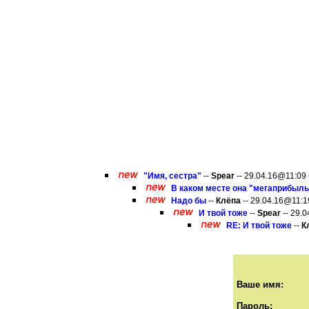
"Имя, сестра"
--
Spear
-- 29.04.16@11:09 
В каком месте она "мегаприбыльн
Надо бы
--
Клёпа
-- 29.04.16@11:19
И твой тоже
--
Spear
-- 29.0
RE: И твой тоже
--
К
Ваше имя:
Пароль: