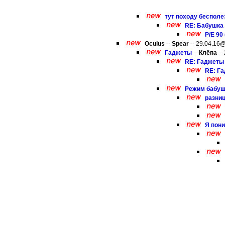
тут походу бесполез
RE: Бабушка 
P/E 90 
Oculus
--
Spear
-- 29.04.16@
Гаджеты
--
Клёпа
--
RE: Гаджеты
RE: Г
Режим бабуш
разниц
Я пони