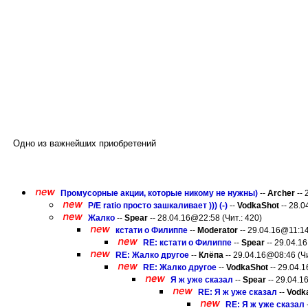
Одно из важнейших приобретений
Промусорные акции, которые никому не нужны)
--
Archer
-- 
P/E ratio просто зашкаливает ))) (-)
--
VodkaShot
-- 28.0
Жалко
--
Spear
-- 28.04.16@22:58 (Чит.: 420)
кстати о Филиппе
--
Moderator
-- 29.04.16@11:14
RE: кстати о Филиппе
--
Spear
-- 29.04.16
RE: Жалко другое
--
Клёпа
-- 29.04.16@08:46 (Чи
RE: Жалко другое
--
VodkaShot
-- 29.04.1
Я ж уже сказал
--
Spear
-- 29.04.1
RE: Я ж уже сказал
--
Vodk
RE: Я ж уже сказал