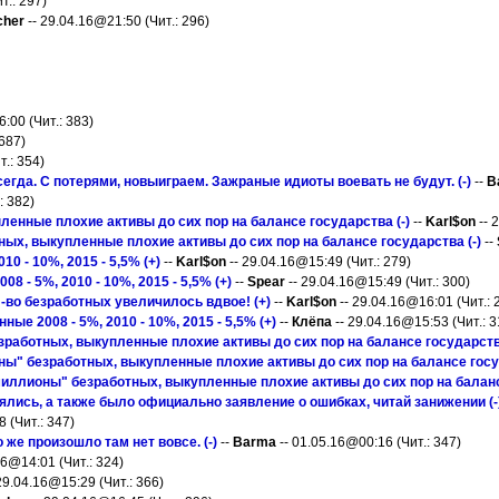
т.: 297)
cher
-- 29.04.16@21:50 (Чит.: 296)
:00 (Чит.: 383)
687)
.: 354)
сегда. С потерями, новыиграем. Зажраные идиоты воевать не будут. (-)
--
B
: 382)
енные плохие активы до сих пор на балансе государства (-)
--
Karl$on
-- 
ых, выкупленные плохие активы до сих пор на балансе государства (-)
--
0 - 10%, 2015 - 5,5% (+)
--
Karl$on
-- 29.04.16@15:49 (Чит.: 279)
 - 5%, 2010 - 10%, 2015 - 5,5% (+)
--
Spear
-- 29.04.16@15:49 (Чит.: 300)
-во безработных увеличилось вдвое! (+)
--
Karl$on
-- 29.04.16@16:01 (Чит.: 
ые 2008 - 5%, 2010 - 10%, 2015 - 5,5% (+)
--
Клёпа
-- 29.04.16@15:53 (Чит.: 3
работных, выкупленные плохие активы до сих пор на балансе государства
ны" безработных, выкупленные плохие активы до сих пор на балансе госуд
миллионы" безработных, выкупленные плохие активы до сих пор на баланс
лись, а также было официально заявление о ошибках, читай занижении (-
 (Чит.: 347)
 же произошло там нет вовсе. (-)
--
Barma
-- 01.05.16@00:16 (Чит.: 347)
16@14:01 (Чит.: 324)
29.04.16@15:29 (Чит.: 366)