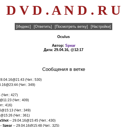
D V D . A N D . R U
[Индекс]
[Ответить]
[Посмотреть ветку]
[Настройки]
Oculus
Автор:
Spear
Дата: 29.04.16, @12:17
Сообщения в ветке
28.04.16@21:43 (Чит.: 530)
4.16@23:44 (Чит.: 349)
 (Чит.: 427)
@11:23 (Чит.: 409)
т.: 416)
6@15:13 (Чит.: 349)
6@15:26 (Чит.: 361)
aShot
-- 29.04.16@15:45 (Чит.: 430)
--
Spear
-- 29.04.16@15:48 (Чит.: 325)