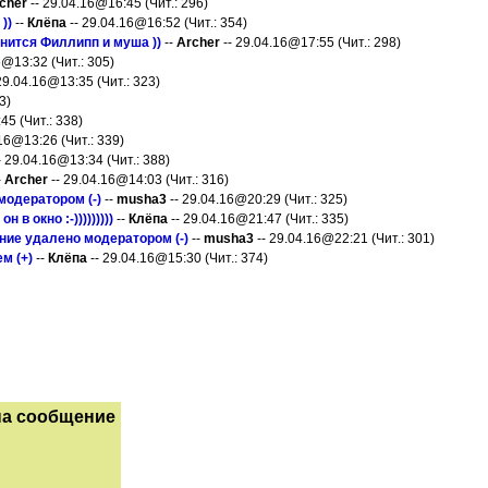
cher
-- 29.04.16@16:45 (Чит.: 296)
))
--
Клёпа
-- 29.04.16@16:52 (Чит.: 354)
мнится Филлипп и муша ))
--
Archer
-- 29.04.16@17:55 (Чит.: 298)
6@13:32 (Чит.: 305)
29.04.16@13:35 (Чит.: 323)
3)
45 (Чит.: 338)
16@13:26 (Чит.: 339)
- 29.04.16@13:34 (Чит.: 388)
-
Archer
-- 29.04.16@14:03 (Чит.: 316)
одератором (-)
--
musha3
-- 29.04.16@20:29 (Чит.: 325)
он в окно :-)))))))))
--
Клёпа
-- 29.04.16@21:47 (Чит.: 335)
ие удалено модератором (-)
--
musha3
-- 29.04.16@22:21 (Чит.: 301)
м (+)
--
Клёпа
-- 29.04.16@15:30 (Чит.: 374)
на сообщение