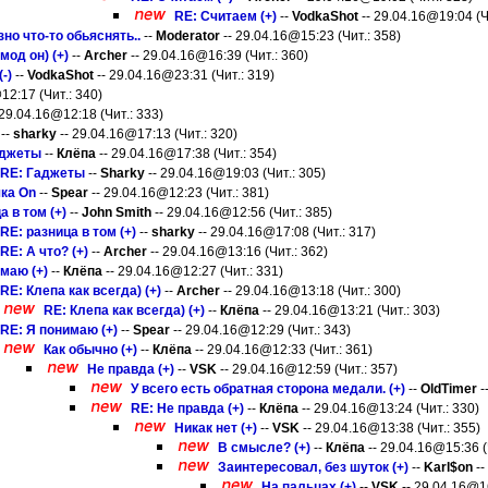
RE: Считаем (+)
--
VodkaShot
-- 29.04.16@19:04 (Ч
но что-то обьяснять..
--
Moderator
-- 29.04.16@15:23 (Чит.: 358)
мод он) (+)
--
Archer
-- 29.04.16@16:39 (Чит.: 360)
(-)
--
VodkaShot
-- 29.04.16@23:31 (Чит.: 319)
12:17 (Чит.: 340)
 29.04.16@12:18 (Чит.: 333)
--
sharky
-- 29.04.16@17:13 (Чит.: 320)
аджеты
--
Клёпа
-- 29.04.16@17:38 (Чит.: 354)
RE: Гаджеты
--
Sharky
-- 29.04.16@19:03 (Чит.: 305)
ка On
--
Spear
-- 29.04.16@12:23 (Чит.: 381)
а в том (+)
--
John Smith
-- 29.04.16@12:56 (Чит.: 385)
RE: разница в том (+)
--
sharky
-- 29.04.16@17:08 (Чит.: 317)
RE: А что? (+)
--
Archer
-- 29.04.16@13:16 (Чит.: 362)
маю (+)
--
Клёпа
-- 29.04.16@12:27 (Чит.: 331)
RE: Клепа как всегда) (+)
--
Archer
-- 29.04.16@13:18 (Чит.: 300)
RE: Клепа как всегда) (+)
--
Клёпа
-- 29.04.16@13:21 (Чит.: 303)
RE: Я понимаю (+)
--
Spear
-- 29.04.16@12:29 (Чит.: 343)
Как обычно (+)
--
Клёпа
-- 29.04.16@12:33 (Чит.: 361)
Не правда (+)
--
VSK
-- 29.04.16@12:59 (Чит.: 357)
У всего есть обратная сторона медали. (+)
--
OldTimer
-
RE: Не правда (+)
--
Клёпа
-- 29.04.16@13:24 (Чит.: 330)
Никак нет (+)
--
VSK
-- 29.04.16@13:38 (Чит.: 355)
В смысле? (+)
--
Клёпа
-- 29.04.16@15:36 (
Заинтересовал, без шуток (+)
--
Karl$on
--
На пальцах (+)
--
VSK
-- 29.04.16@16