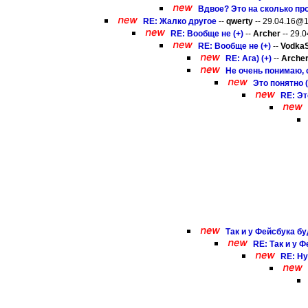
Вдвое? Это на сколько проце
RE: Жалко другое
--
qwerty
-- 29.04.16@11
RE: Вообще не (+)
--
Archer
-- 29.
RE: Вообще не (+)
--
Vodka
RE: Ага) (+)
--
Arche
Не очень понимаю, о
Это понятно (
RE: Эт
Так и у Фейсбука б
RE: Так и у 
RE: Ну