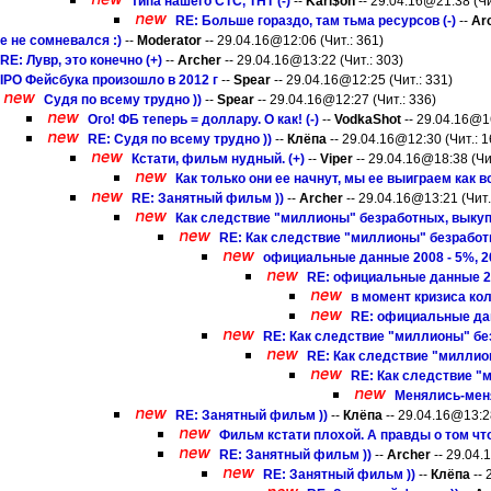
типа нашего СТС, ТНТ (-)
--
Karl$on
-- 29.04.16@21:38 (Чи
RE: Больше гораздо, там тьма ресурсов (-)
--
Ar
бе не сомневался :)
--
Moderator
-- 29.04.16@12:06 (Чит.: 361)
RE: Лувр, это конечно (+)
--
Archer
-- 29.04.16@13:22 (Чит.: 303)
IPO Фейсбука произошло в 2012 г
--
Spear
-- 29.04.16@12:25 (Чит.: 331)
Судя по всему трудно ))
--
Spear
-- 29.04.16@12:27 (Чит.: 336)
Ого! ФБ теперь = доллару. О как! (-)
--
VodkaShot
-- 29.04.16@16
RE: Судя по всему трудно ))
--
Клёпа
-- 29.04.16@12:30 (Чит.: 1
Кстати, фильм нудный. (+)
--
Viper
-- 29.04.16@18:38 (Чит
Как только они ее начнут, мы ее выиграем как в
RE: Занятный фильм ))
--
Archer
-- 29.04.16@13:21 (Чит.
Как следствие "миллионы" безработных, выкупл
RE: Как следствие "миллионы" безработн
официальные данные 2008 - 5%, 201
RE: официальные данные 2008
в момент кризиса кол
RE: официальные данн
RE: Как следствие "миллионы" без
RE: Как следствие "миллио
RE: Как следствие "
Менялись-меня
RE: Занятный фильм ))
--
Клёпа
-- 29.04.16@13:28
Фильм кстати плохой. А правды о том что
RE: Занятный фильм ))
--
Archer
-- 29.04.
RE: Занятный фильм ))
--
Клёпа
-- 