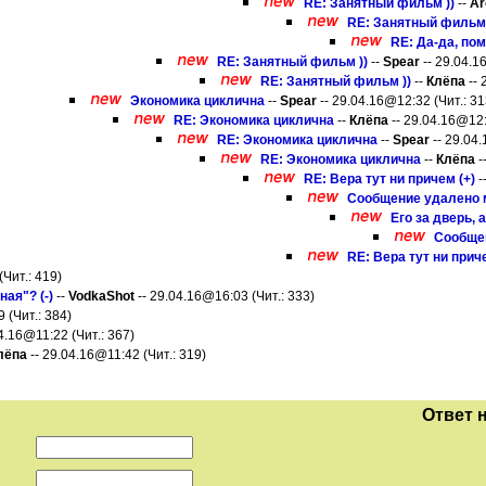
RE: Занятный фильм ))
--
Ar
RE: Занятный фильм 
RE: Да-да, по
RE: Занятный фильм ))
--
Spear
-- 29.04.1
RE: Занятный фильм ))
--
Клёпа
-- 
Экономика циклична
--
Spear
-- 29.04.16@12:32 (Чит.: 31
RE: Экономика циклична
--
Клёпа
-- 29.04.16@12:
RE: Экономика циклична
--
Spear
-- 29.04.
RE: Экономика циклична
--
Клёпа
-
RE: Вера тут ни причем (+)
-
Сообщение удалено м
Его за дверь, а 
Сообщен
RE: Вера тут ни приче
(Чит.: 419)
ая"? (-)
--
VodkaShot
-- 29.04.16@16:03 (Чит.: 333)
 (Чит.: 384)
4.16@11:22 (Чит.: 367)
лёпа
-- 29.04.16@11:42 (Чит.: 319)
Ответ 