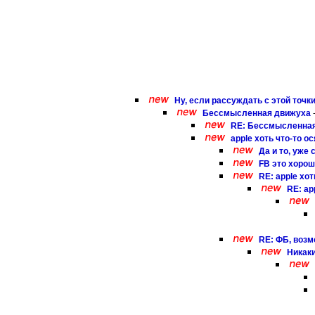
Ну, если рассуждать с этой точк
Бессмысленная движуха
RE: Бессмысленна
apple хоть что-то о
Да и то, уже 
FB это хороши
RE: apple хот
RE: ap
RE: ФБ, возм
Никаки