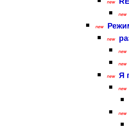
RE
Режи
ра
Я 