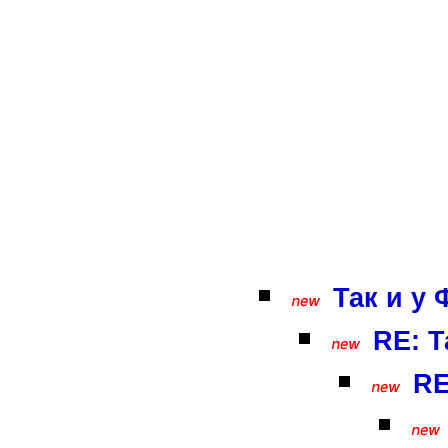
Так и у 
RE: Т
RE