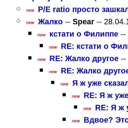
P/E ratio просто зашкали
Жалко
--
Spear
-- 28.04.
кстати о Филиппе
--
RE: кстати о Фи
RE: Жалко другое
-
RE: Жалко друго
Я ж уже сказа
RE: Я ж уж
RE: Я ж 
Вдвое? Это 