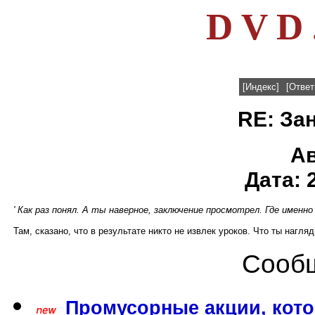
D V D 
[Индекс]
[Ответ
RE: За
А
Дата: 
' Как раз понял. А ты наверное, заключение просмотрел. Где именно 
Там, сказано, что в результате никто не извлек уроков. Что ты нагл
Сообщ
Промусорные акции, кото