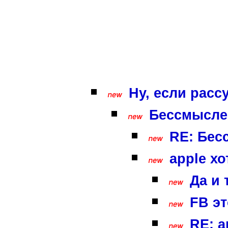
Ну, если расс
Бессмысле
RE: Бес
apple хо
Да и 
FB эт
RE: a