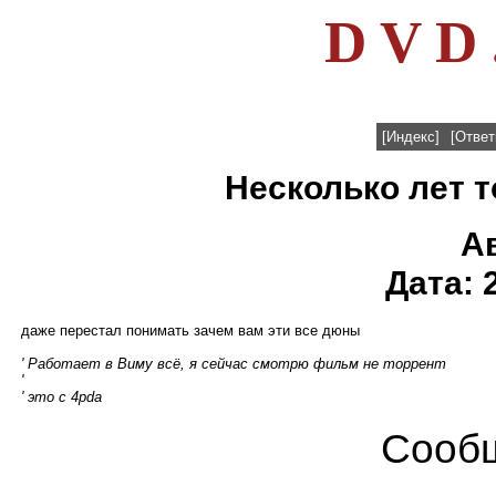
D V D 
[Индекс]
[Ответ
Несколько лет т
А
Дата: 
даже перестал понимать зачем вам эти все дюны
' Работает в Виму всё, я сейчас смотрю фильм не торрент
'
' это с 4pda
Сообщ