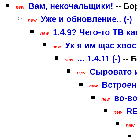
Вам, некочальщики!
--
Бо
Уже и обновление.. (-)
1.4.9? Чего-то ТВ ка
Ух я им щас хвоста
... 1.4.11 (-)
--
Б
Сыровато и
Встроен
во-во
RE