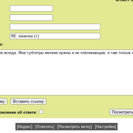
я:
омление об ответе:
[Индекс]
[Ответить]
[Посмотреть ветку]
[Настройки]