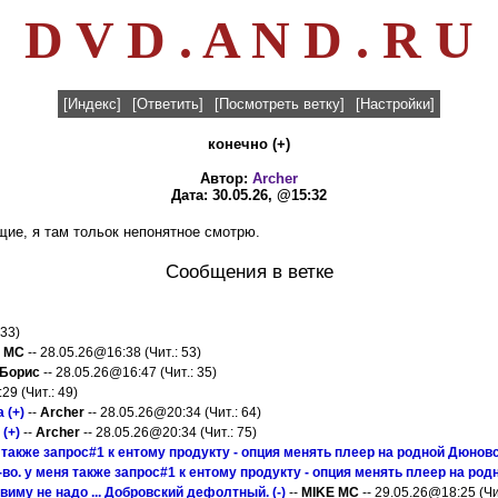
D V D . A N D . R U
[Индекс]
[Ответить]
[Посмотреть ветку]
[Настройки]
конечно (+)
Автор:
Archer
Дата: 30.05.26, @15:32
щие, я там тольок непонятное смотрю.
Сообщения в ветке
 33)
 MC
-- 28.05.26@16:38 (Чит.: 53)
Борис
-- 28.05.26@16:47 (Чит.: 35)
29 (Чит.: 49)
 (+)
--
Archer
-- 28.05.26@20:34 (Чит.: 64)
(+)
--
Archer
-- 28.05.26@20:34 (Чит.: 75)
 также запрос#1 к ентому продукту - опция менять плеер на родной Дюновски
-во. у меня также запрос#1 к ентому продукту - опция менять плеер на родн
виму не надо ... Добровский дефолтный. (-)
--
MIKE MC
-- 29.05.26@18:25 (Чит