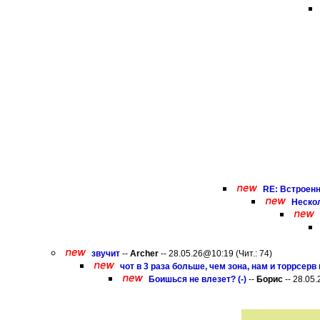
RE: Встроенн
Нескол
звучит
--
Archer
-- 28.05.26@10:19 (Чит.: 74)
чот в 3 раза больше, чем зона, нам и торрсерв 
Боишься не влезет? (-)
--
Борис
-- 28.05.