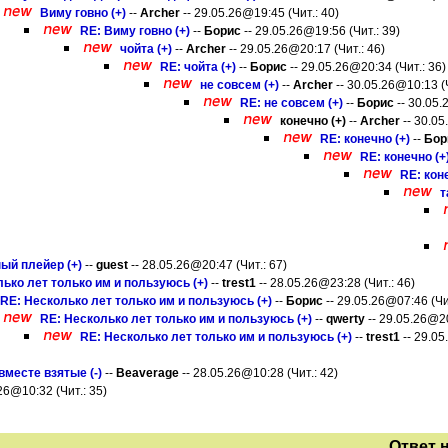
Виму говно (+)
--
Archer
-- 29.05.26@19:45 (Чит.: 40)
RE: Виму говно (+)
--
Борис
-- 29.05.26@19:56 (Чит.: 39)
чойта (+)
--
Archer
-- 29.05.26@20:17 (Чит.: 46)
RE: чойта (+)
--
Борис
-- 29.05.26@20:34 (Чит.: 36)
не совсем (+)
--
Archer
-- 30.05.26@10:13 (Ч
RE: не совсем (+)
--
Борис
-- 30.05.
конечно (+)
--
Archer
-- 30.05
RE: конечно (+)
--
Бор
RE: конечно (+
RE: коне
т
ый плейер (+)
--
guest
-- 28.05.26@20:47 (Чит.: 67)
ько лет только им и пользуюсь (+)
--
trest1
-- 28.05.26@23:28 (Чит.: 46)
RE: Несколько лет только им и пользуюсь (+)
--
Борис
-- 29.05.26@07:46 (Чит
RE: Несколько лет только им и пользуюсь (+)
--
qwerty
-- 29.05.26@20
RE: Несколько лет только им и пользуюсь (+)
--
trest1
-- 29.05
вместе взятые (-)
--
Beaverage
-- 28.05.26@10:28 (Чит.: 42)
26@10:32 (Чит.: 35)
Ответ 