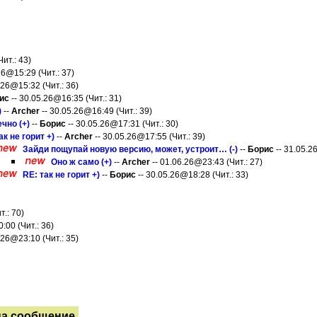
ит.: 43)
26@15:29 (Чит.: 37)
.26@15:32 (Чит.: 36)
ис
-- 30.05.26@16:35 (Чит.: 31)
)
--
Archer
-- 30.05.26@16:49 (Чит.: 39)
чно (+)
--
Борис
-- 30.05.26@17:31 (Чит.: 30)
ак не горит +)
--
Archer
-- 30.05.26@17:55 (Чит.: 39)
Зайди пощупай новую версию, может, устроит… (-)
--
Борис
-- 31.05.2
Оно ж само (+)
--
Archer
-- 01.06.26@23:43 (Чит.: 27)
RE: так не горит +)
--
Борис
-- 30.05.26@18:28 (Чит.: 33)
.: 70)
:00 (Чит.: 36)
.26@23:10 (Чит.: 35)
на сообщение