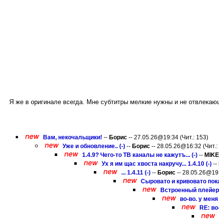
Я же в оригинале всегда. Мне субтитры мелкие нужны и не отвлекаю
Вам, некочальщики!
--
Борис
-- 27.05.26@19:34 (Чит.: 153)
Уже и обновление.. (-)
--
Борис
-- 28.05.26@16:32 (Чит.:
1.4.9? Чего-то ТВ каналы не кажутъ... (-)
--
MIKE
Ух я им щас хвоста накручу... 1.4.10 (-)
--
... 1.4.11 (-)
--
Борис
-- 28.05.26@19:
Сыровато и кривовато пока
Встроенный плейер 
во-во. у меня
RE: во