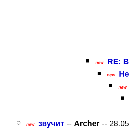
RE: В
Не
звучит
--
Archer
-- 28.05