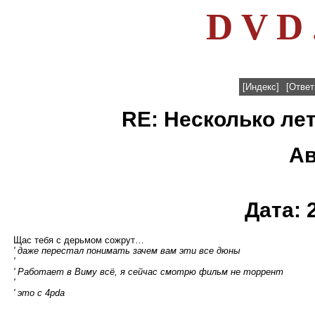
D V D 
[Индекс]
[Ответ
RE: Несколько лет
Ав
Дата: 
Щас тебя с дерьмом сожрут…
' даже перестал понимать зачем вам эти все дюны
'
' Работает в Виму всё, я сейчас смотрю фильм не торрент
'
' это с 4pda