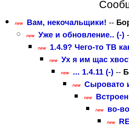
Сообщ
Вам, некочальщики!
--
Бо
Уже и обновление.. (-)
1.4.9? Чего-то ТВ ка
Ух я им щас хвоста
... 1.4.11 (-)
--
Б
Сыровато и
Встроен
во-во
RE