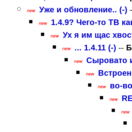
Уже и обновление.. (-)
1.4.9? Чего-то ТВ ка
Ух я им щас хвоста
... 1.4.11 (-)
--
Б
Сыровато и
Встроен
во-во
RE