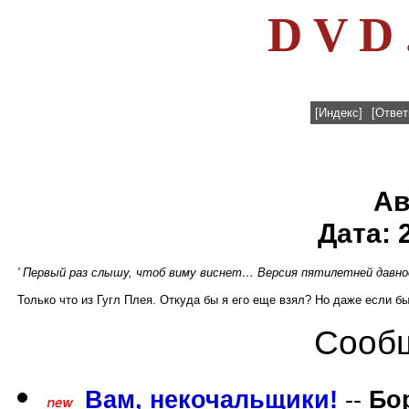
D V D 
[Индекс]
[Ответ
Ав
Дата: 
' Первый раз слышу, чтоб виму виснет… Версия пятилетней давн
Только что из Гугл Плея. Откуда бы я его еще взял? Но даже если бы
Сообщ
Вам, некочальщики!
--
Бо